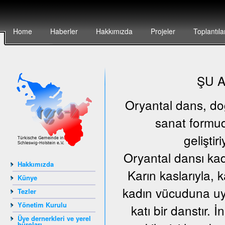
Home
Haberler
Hakkımızda
Projeler
Toplantıla
ŞU 
Oryantal dans, doğu
sanat formud
geliştir
Oryantal dansı kad
Hakkımızda
Karın kaslarıyla, 
Künye
kadın vücuduna uyg
Tezler
Yönetim Kurulu
katı bir danstır.
Üye dernerkleri ve yerel
büroları