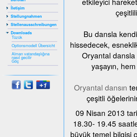
etkileyici harek
İletişim
çeşitli
Stellungnahmen
Stellenausschreibungen
Bu dansla kendi
Downloads
Tüzük
hissedecek, esnekli
Optionsmodell Übersicht
Oryantal dansla 
Alman vatandaşlığına
nasıl gecilir
Göç
yaşayın, hem d
Oryantal dansın
te
çeşitli öğelerin
09 Nisan 2013 tari
18.30- 19.45 saatle
büyük temel bilgisi