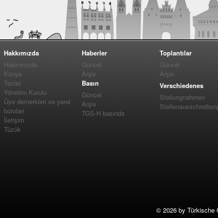
Hakkımızda
Haberler
Toplantılar
Hakkımızda
Güncel
Güncel
Künye
Arşiv
Arşiv
Tezler
Basın
Verschiedenes
Yönetim Kurulu
Güncel
Stellungnahmen
Üye dernerkleri ve yerel
Arşiv
Stellenausschreibun
büroları
TGS-H basında
İletişim
Tüzük
©
2026 by Türkische 