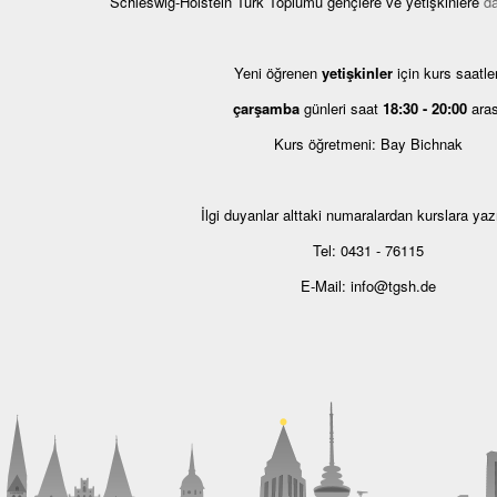
Schleswig-Holstein Türk Toplumu gençlere ve yetişkinlere
d
Yeni öğrenen
yetişkinler
için kurs saatler
çarşamba
günleri saat
18:30 - 20:00
aras
Kurs öğretmeni: Bay Bichnak
İlgi duyanlar alttaki numaralardan kurslara yazıl
Tel: 0431 - 76115
E-Mail: info@tgsh.de