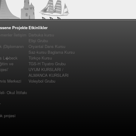
ssene Projekte
Etkinlikler
enler İletişim
Darbuka kursu
Elişi Grubu
k (Diplomanın
Oryantal Dans Kursu
Saz-kursu Baglama Kursu
us L�beck
Türkçe Kursu
ğitim ve
TGS-H Tiyatro Grubu
jesi’
UYUM KURSLARI /
ALMANCA KURSLARI
vis Merkezi
Voleybol Grubu
i- Okul İttifakı
r
 projesi