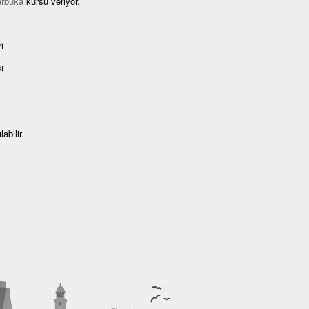
arbuka
kursu veriyor.
i
ı
abilir.