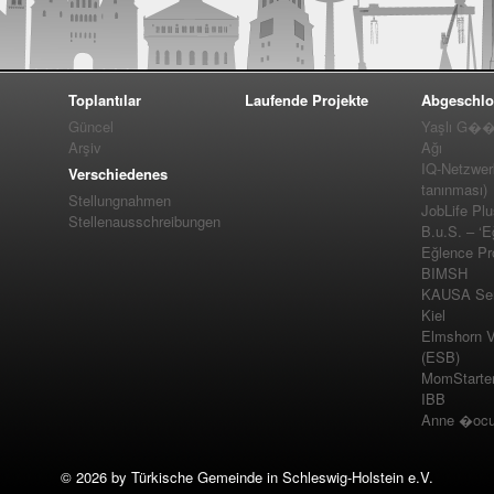
Toplantılar
Laufende Projekte
Abgeschlo
Güncel
Yaşlı G��m
Arşiv
Ağı
IQ-Netzwer
Verschiedenes
tanınması)
Stellungnahmen
JobLife Pl
Stellenausschreibungen
B.u.S. – ‘E
Eğlence Pro
BIMSH
KAUSA Ser
Kiel
Elmshorn Vel
(ESB)
MomStarte
IBB
Anne �ocuk
©
2026 by Türkische Gemeinde in Schleswig-Holstein e.V.