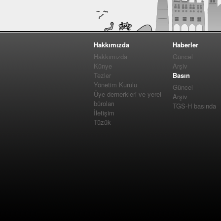
Hakkımızda
Haberler
Hakkımızda
Güncel
Künye
Arşiv
Tezler
Basın
Yönetim Kurulu
Güncel
Üye dernerkleri ve yerel
Arşiv
büroları
TGS-H basında
İletişim
Tüzük