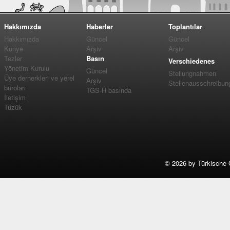
Hakkımızda
Haberler
Toplantılar
Hakkımızda
Güncel
Güncel
Künye
Arşiv
Arşiv
Tezler
Basın
Verschiedenes
Yönetim Kurulu
Güncel
Stellungnahmen
Üye dernerkleri ve yerel
Arşiv
Stellenausschreibun
büroları
TGS-H basında
İletişim
Tüzük
©
2026 by Türkische 