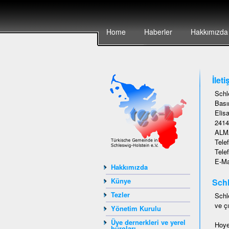
Home
Haberler
Hakkımızda
İleti
Schl
Basın
Elisa
2414
ALM
Tele
Tele
E-Ma
Hakkımızda
Künye
Schl
Tezler
Schl
ve çı
Yönetim Kurulu
Üye dernerkleri ve yerel
Hoye
büroları