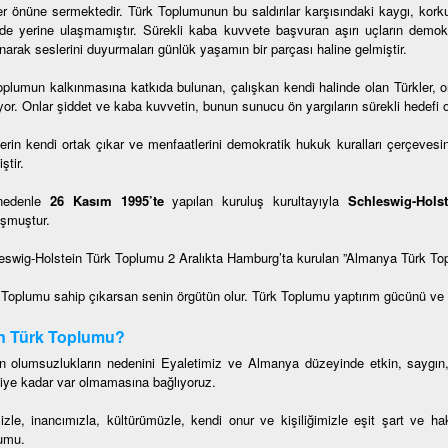
er önüne sermektedir. Türk Toplumunun bu saldırılar karşısındaki kaygı, korku
lde yerine ulaşmamıştır. Sürekli kaba kuvvete başvuran aşırı uçların dem
narak seslerini duyurmaları günlük yaşamın bir parçası haline gelmiştir.
oplumun kalkınmasına katkıda bulunan, çalışkan kendi halinde olan Türkler, onl
or. Onlar şiddet ve kaba kuvvetin, bunun sunucu ön yargıların sürekli hedefi o
lerin kendi ortak çıkar ve menfaatlerini demokratik hukuk kuralları çerçevesin
ştir.
nedenle
26 Kasım 1995’te
yapılan kuruluş kurultayıyla
Schleswig-Hols
şmuştur.
eswig-Holstein Türk Toplumu 2 Aralıkta Hamburg’ta kurulan ”Almanya Türk To
 Toplumu sahip çıkarsan senin örgütün olur. Türk Toplumu yaptırım gücünü ve etk
n Türk Toplumu?
n olumsuzlukların nedenini Eyaletimiz ve Almanya düzeyinde etkin, saygın
iye kadar var olmamasına bağlıyoruz.
mizle, inancımızla, kültürümüzle, kendi onur ve kişiliğimizle eşit şart ve 
umu.