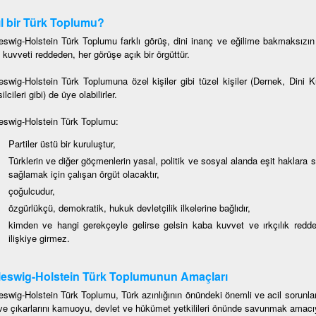
l bir Türk Toplumu?
eswig-Holstein Türk Toplumu farklı görüş, dini inanç ve eğilime bakmaksızın 
 kuvveti reddeden, her görüşe açık bir örgüttür.
eswig-Holstein Türk Toplumuna özel kişiler gibi tüzel kişiler (Dernek, Dini 
lcileri gibi) de üye olabilirler.
eswig-Holstein Türk Toplumu:
Partiler üstü bir kuruluştur,
Türklerin ve diğer göçmenlerin yasal, politik ve sosyal alanda eşit haklara 
sağlamak için çalışan örgüt olacaktır,
çoğulcudur,
özgürlükçü, demokratik, hukuk devletçilik ilkelerine bağlıdır,
kimden ve hangi gerekçeyle gelirse gelsin kaba kuvvet ve ırkçılık redde
ilişkiye girmez.
eswig-Holstein Türk Toplumunun Amaçları
eswig-Holstein Türk Toplumu, Türk azınlığının önündeki önemli ve acil sorun
ve çıkarlarını kamuoyu, devlet ve hükümet yetkilileri önünde savunmak amacı