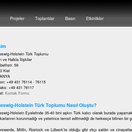
Projeler
Toplantılar
Basın
Etkinlikler
şim
eswig-Holstein Türk Toplumu
 ve Halkla İlişkiler
bethstr. 59
3 Kiel
ANYA
fon: +49 431 76114 - 76115
faks: +49 431 76117
il:
Kontak Formu
eswig-Holstein Türk Toplumu Nasıl Oluştu?
eswig-Holstein Eyaletinde 35-40 bini aşkın Türk kalıcı olarak burada yaşamak
karlarının korunmadığı ve yeterince temsil edilmediği de herkesçe bilinen bir ge
rswerda, Mölln, Rostock ve Lübeck’te olduğu gibi ırkçı saldırı ve cinayetler