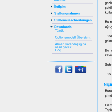
gözl
İletişim
şeki
kulla
Stellungnahmen
Stellenausschreibungen
Bu t
uğruy
Downloads
Tüzük
Türk
Optionsmodell Übersicht
gelmi
Alman vatandaşlığına
nasıl gecilir
Göç
Bu 
kavu
Schl
Türk
Niçi
Bütü
şimd
Dili
Topl