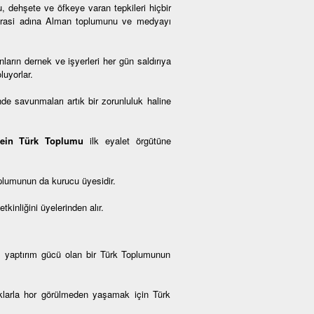
, dehşete ve öfkeye varan tepkileri hiçbir
okrasi adına Alman toplumunu ve medyayı
arın dernek ve işyerleri her gün saldırıya
luyorlar.
de savunmaları artık bir zorunluluk haline
tein Türk Toplumu
ilk eyalet örgütüne
plumunun da kurucu üyesidir.
inliğini üyelerinden alır.
, yaptırım gücü olan bir Türk Toplumunun
haklarla hor görülmeden yaşamak için Türk