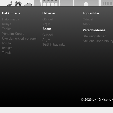
Hakkımızda
Haberler
Toplantılar
Hakkımızda
Güncel
Güncel
Künye
Arşiv
Arşiv
Tezler
Basın
Verschiedenes
Yönetim Kurulu
Güncel
Stellungnahmen
Üye dernerkleri ve yerel
Arşiv
Stellenausschreibun
büroları
TGS-H basında
İletişim
Tüzük
©
2026 by Türkische 