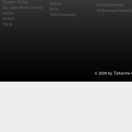
Yönetim Kurulu
Güncel
Stellungnahmen
Üye dernerkleri ve yerel
Arşiv
Stellenausschreibun
büroları
TGS-H basında
İletişim
Tüzük
©
2026 by Türkische 