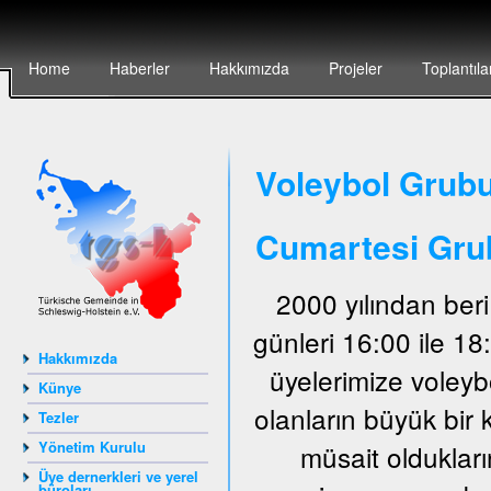
Home
Haberler
Hakkımızda
Projeler
Toplantıla
Voleybol Grubu
Cumartesi Gru
2000 yılından ber
günleri 16:00 ile 1
Hakkımızda
üyelerimize voley
Künye
olanların büyük bir 
Tezler
Yönetim Kurulu
müsait oldukları
Üye dernerkleri ve yerel
büroları