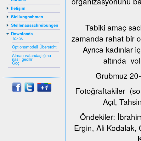
organizasyonunu ba
İletişim
Stellungnahmen
Tabiki amaç sade
Stellenausschreibungen
Downloads
zamanda rahat bir or
Tüzük
Optionsmodell Übersicht
Ayrıca kadınlar i
Alman vatandaşlığına
altında vol
nasıl gecilir
Göç
Grubmuz 20-65
Fotoğraftakiler (s
Açıl, Tahs
Öndekiler: İbrahi
Ergin, Ali Kodalak