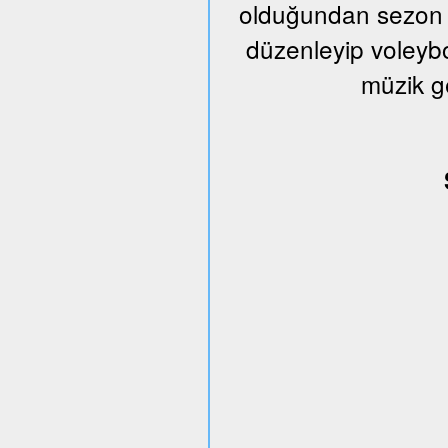
olduğundan sezon s
düzenleyip voleybo
müzik g