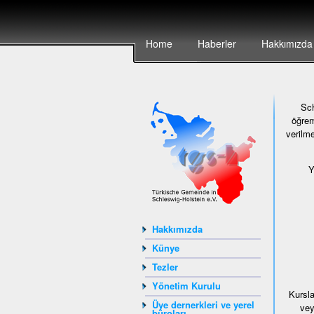
Home
Haberler
Hakkımızda
Sch
öğrem
verilme
Y
Hakkımızda
Künye
Tezler
Yönetim Kurulu
Kursla
Üye dernerkleri ve yerel
vey
büroları