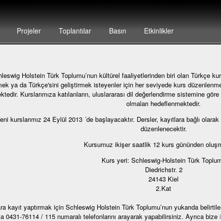
Projeler
Toplantılar
Basın
Etkinlikler
leswig Holstein Türk Toplumu’nun kültürel faaliyetlerinden biri olan Türkçe kur
ek ya da Türkçe'sini geliştirmek isteyenler için her seviyede kurs düzenlenme
ktedir. Kurslarımıza katılanların, uluslararası dil değerlendirme sistemine göre 
olmaları hedeflenmektedir.
eni kurslarımız 24 Eylül 2013 ´de başlayacaktır. Dersler, kayıtlara bağlı olarak
düzenlenecektir.
Kursumuz ikişer saatlik 12 kurs gününden oluşm
Kurs yeri: Schleswig-Holstein Türk Toplu
Diedrichstr. 2
24143 Kiel
2.Kat
ra kayıt yaptırmak için Schleswig Holstein Türk Toplumu’nun yukarıda belirti
a 0431-76114 / 115 numaralı telefonlarını arayarak yapabilirsiniz. Ayrıca bize