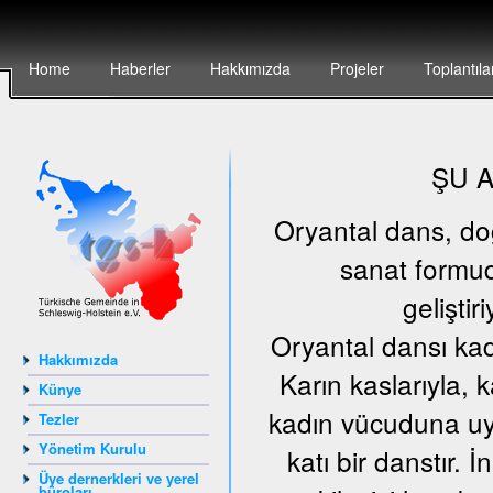
Home
Haberler
Hakkımızda
Projeler
Toplantıla
ŞU 
Oryantal dans, doğu
sanat formud
geliştir
Oryantal dansı kad
Hakkımızda
Karın kaslarıyla, 
Künye
kadın vücuduna uyg
Tezler
Yönetim Kurulu
katı bir danstır.
Üye dernerkleri ve yerel
büroları