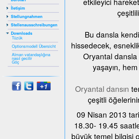
etkileyici harek
İletişim
çeşitli
Stellungnahmen
Stellenausschreibungen
Bu dansla kendi
Downloads
Tüzük
hissedecek, esnekli
Optionsmodell Übersicht
Oryantal dansla 
Alman vatandaşlığına
nasıl gecilir
Göç
yaşayın, hem d
Oryantal dansın
te
çeşitli öğelerin
09 Nisan 2013 tari
18.30- 19.45 saatle
büyük temel bilgisi