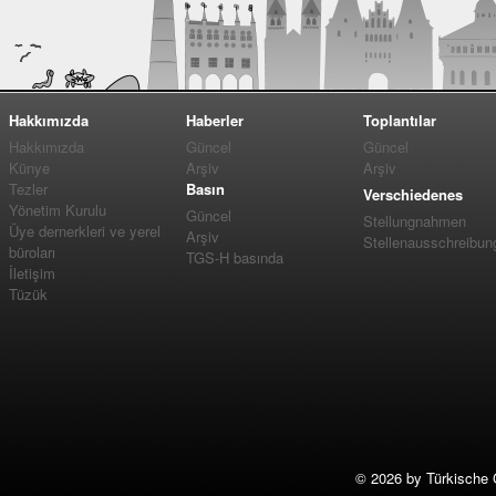
Hakkımızda
Haberler
Toplantılar
Hakkımızda
Güncel
Güncel
Künye
Arşiv
Arşiv
Tezler
Basın
Verschiedenes
Yönetim Kurulu
Güncel
Stellungnahmen
Üye dernerkleri ve yerel
Arşiv
Stellenausschreibun
büroları
TGS-H basında
İletişim
Tüzük
©
2026 by Türkische 