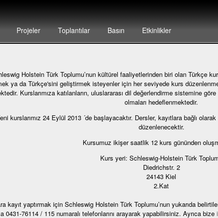
Projeler
Toplantılar
Basın
Etkinlikler
leswig Holstein Türk Toplumu’nun kültürel faaliyetlerinden biri olan Türkçe kur
ek ya da Türkçe'sini geliştirmek isteyenler için her seviyede kurs düzenlenme
ktedir. Kurslarımıza katılanların, uluslararası dil değerlendirme sistemine göre 
olmaları hedeflenmektedir.
eni kurslarımız 24 Eylül 2013 ´de başlayacaktır. Dersler, kayıtlara bağlı olarak
düzenlenecektir.
Kursumuz ikişer saatlik 12 kurs gününden oluşm
Kurs yeri: Schleswig-Holstein Türk Toplu
Diedrichstr. 2
24143 Kiel
2.Kat
ra kayıt yaptırmak için Schleswig Holstein Türk Toplumu’nun yukarıda belirti
a 0431-76114 / 115 numaralı telefonlarını arayarak yapabilirsiniz. Ayrıca bize