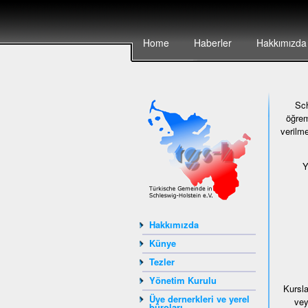
Home
Haberler
Hakkımızda
Sch
öğrem
verilme
Y
Hakkımızda
Künye
Tezler
Yönetim Kurulu
Kursla
Üye dernerkleri ve yerel
vey
büroları