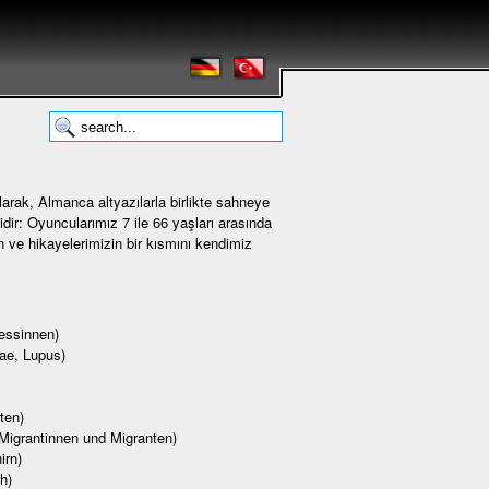
arak, Almanca altyazılarla birlikte sahneye
dir: Oyuncularımız 7 ile 66 yaşları arasında
ın ve hikayelerimizin bir kısmını kendimiz
essinnen)
ae, Lupus)
ten)
Migrantinnen und Migranten)
irn)
h)