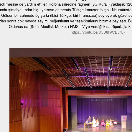
ledilmesine de yardım ettiler. Korona sürecine rağmen (3G Kuralı) yaklaşık 12
ında şimdiye kadar hiç tiyatroya gitmemiş Türkçe konuşan birçok Neumünsterli
 Gülsen bir sahnede üç şarkı (ikisi Türkçe, biri Fransızca) söyleyerek güzel se
an sonra çok sayıda seyirci beğenilerini ve teşekkürlerini bizimle paylaştı.
Oldehus da (Şehir Meclisi, Merkez) NMS TV’ye verdiği kısa röportajla k
https://youtu.be/3CB8IW7BvfU
)