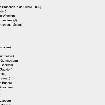
m Erdbeben in der Türkei 2023)
hten)
den Wänden)
Zuwanderung!)
Herzen des Meeres)
enhagen)
eumünster)
t-Gymnasium)
, Gaarden)
 Gaarden)
rimi)
yatrosu)
e Bühne)
 Gaarden)
)
)
yatrosu)
enhagen)