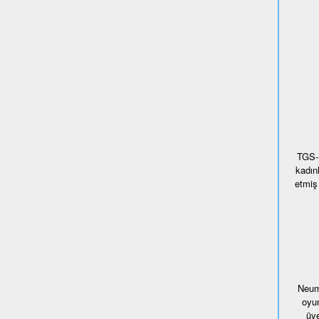
TGS-H
kadın
etmiş 
Neumü
oyun
üye