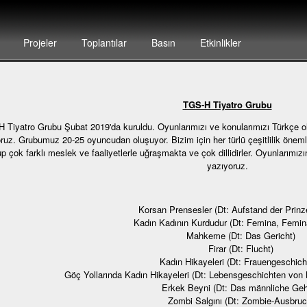
Projeler
Toplantılar
Basın
Etkinlikler
TGS-H Tiyatro Grubu
 Tiyatro Grubu Şubat 2019'da kuruldu. Oyunlarımızı ve konularımızı Türkçe ol
oruz. Grubumuz 20-25 oyuncudan oluşuyor. Bizim için her türlü çeşitlilik önemli
up çok farklı meslek ve faaliyetlerle uğraşmakta ve çok dillidirler. Oyunlarımız
yazıyoruz.
Korsan Prensesler (Dt: Aufstand der Prinz
Kadın Kadının Kurdudur (Dt: Femina, Femin
Mahkeme (Dt: Das Gericht)
Firar (Dt: Flucht)
Kadın Hikayeleri (Dt: Frauengeschich
Göç Yollarında Kadın Hikayeleri (Dt: Lebensgeschichten von 
Erkek Beyni (Dt: Das männliche Geh
Zombi Salgını (Dt: Zombie-Ausbruc