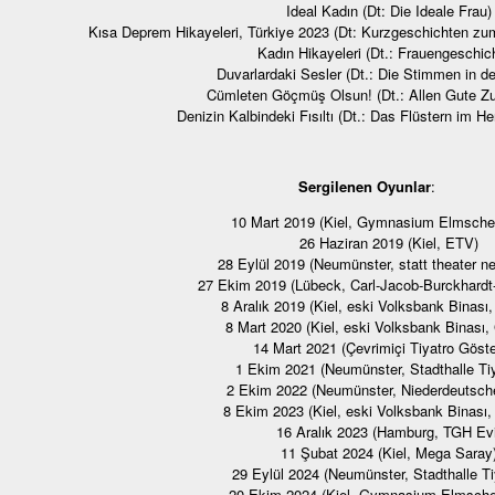
Ideal Kadın (Dt: Die Ideale Frau)
Kısa Deprem Hikayeleri, Türkiye 2023 (Dt: Kurzgeschichten zu
Kadın Hikayeleri (Dt.: Frauengeschic
Duvarlardaki Sesler (Dt.: Die Stimmen in 
Cümleten Göçmüş Olsun! (Dt.: Allen Gute 
Denizin Kalbindeki Fısıltı (Dt.: Das Flüstern im 
Sergilenen Oyunlar
:
10 Mart 2019 (Kiel, Gymnasium Elmsch
26 Haziran 2019 (Kiel, ETV)
28 Eylül 2019 (Neumünster, statt theater n
27 Ekim 2019 (Lübeck, Carl-Jacob-Burckhard
8 Aralık 2019 (Kiel, eski Volksbank Binası
8 Mart 2020 (Kiel, eski Volksbank Binası,
14 Mart 2021 (Çevrimiçi Tiyatro Göste
1 Ekim 2021 (Neumünster, Stadthalle Ti
2 Ekim 2022 (Neumünster, Niederdeutsch
8 Ekim 2023 (Kiel, eski Volksbank Binası,
16 Aralık 2023 (Hamburg, TGH Evi
11 Şubat 2024 (Kiel, Mega Saray
29 Eylül 2024 (Neumünster, Stadthalle Ti
20 Ekim 2024 (Kiel, Gymnasium Elmsch