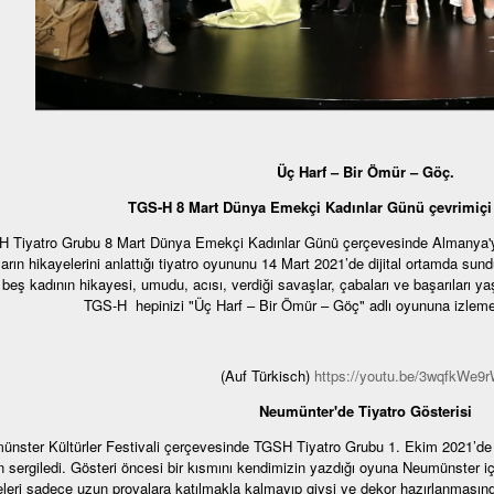
Üç Harf – Bir Ömür – Göç.
TGS-H 8 Mart Dünya Emekçi Kadınlar Günü çevrimiçi t
 Tiyatro Grubu 8 Mart Dünya Emekçi Kadınlar Günü çerçevesinde Almanya'ya 
ların hikayelerini anlattığı tiyatro oyununu 14 Mart 2021’de dijital ortamda s
beş kadının hikayesi, umudu, acısı, verdiği savaşlar, çabaları ve başarıları ya
TGS-H hepinizi "Üç Harf – Bir Ömür – Göç" adlı oyununa izlemey
(Auf Türkisch)
https://youtu.be/3wqfkWe9
Neumünter'de Tiyatro Gösterisi
nster Kültürler Festivali çerçevesinde TGSH Tiyatro Grubu 1. Ekim 2021’de Ne
 sergiledi. Gösteri öncesi bir kısmını kendimizin yazdığı oyuna Neumünster iç
leri sadece uzun provalara katılmakla kalmayıp giysi ve dekor hazırlanmasınd