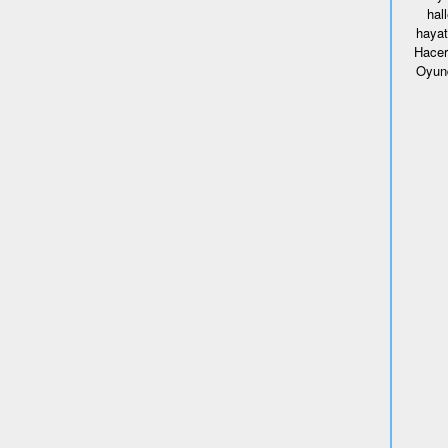
hal
hayat
Hacer
Oyund