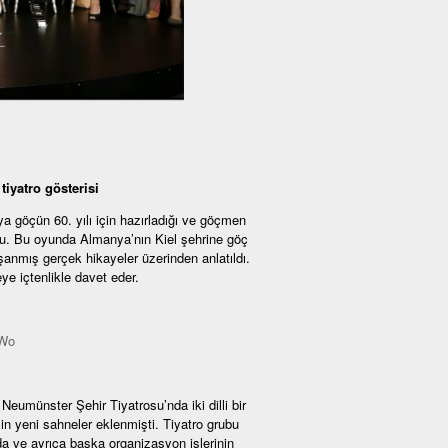
iyatro gösterisi
göçün 60. yılı için hazırladığı ve göçmen
undu. Bu oyunda Almanya’nın Kiel şehrine göç
şanmış gerçek hikayeler üzerinden anlatıldı.
e içtenlikle davet eder.
rWo
umünster Şehir Tiyatrosu’nda iki dilli bir
in yeni sahneler eklenmişti. Tiyatro grubu
a ve ayrıca başka organizasyon işlerinin