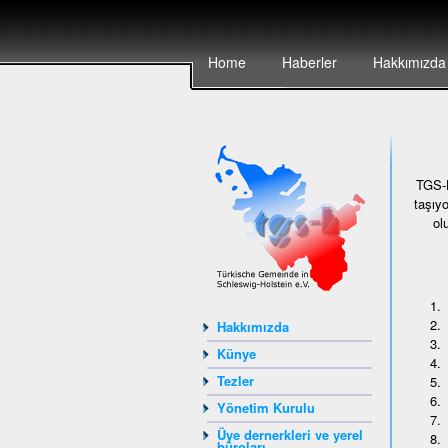
Home
Haberler
Hakkımızda
TGS-H
taşıy
ol
Hakkımızda
Künye
Tezler
Yönetim Kurulu
Üye dernerkleri ve yerel
büroları