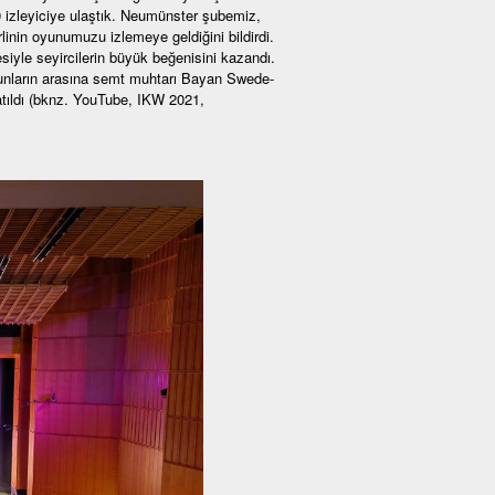
0 izleyiciye ulaştık. Neumünster şubemiz,
nin oyunumuzu izlemeye geldiğini bildirdi.
siyle seyircilerin büyük beğenisini kazandı.
 Bunların arasına semt muhtarı Bayan Swede-
atıldı (bknz. YouTube, IKW 2021,