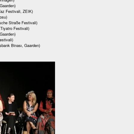
 Gaarden)
z Festivali, ZEIK)
osu)
che Straße Festivali)
Tiyatro Festivali)
 Gaarden)
stivali)
ksbank Binası, Gaarden)