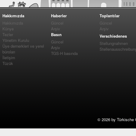
Hakkımızda
Haberler
Toplantılar
Hakkımızda
Güncel
Güncel
Künye
Arşiv
Arşiv
Tezler
Basın
Verschiedenes
Yönetim Kurulu
Güncel
Stellungnahmen
Üye dernerkleri ve yerel
Arşiv
Stellenausschreibun
büroları
TGS-H basında
İletişim
Tüzük
©
2026 by Türkische 