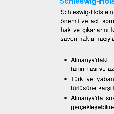
Schleswig-Hol
Schleswig-Holste
önemli ve acil so
hak ve çıkarlarını
savunmak amacıyla
Almanya’daki 
tanınması ve azı
Türk ve yabancı
türlüsüne karşı
Almanya’da sos
gerçekleşebilm