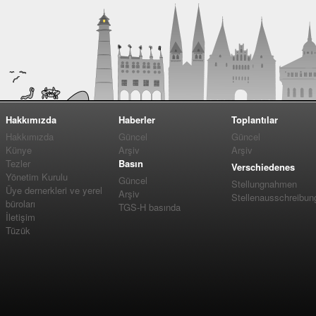
Hakkımızda
Haberler
Toplantılar
Hakkımızda
Güncel
Güncel
Künye
Arşiv
Arşiv
Tezler
Basın
Verschiedenes
Yönetim Kurulu
Güncel
Stellungnahmen
Üye dernerkleri ve yerel
Arşiv
Stellenausschreibun
büroları
TGS-H basında
İletişim
Tüzük