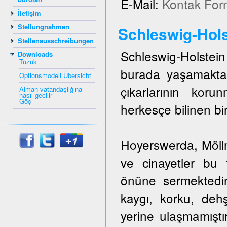
E-Mail:
Kontak For
İletişim
Stellungnahmen
Schleswig-Hols
Stellenausschreibungen
Schleswig-Holstein 
Downloads
Tüzük
burada yaşamakta
Optionsmodell Übersicht
çıkarlarının kor
Alman vatandaşlığına
nasıl gecilir
Göç
herkesçe bilinen bir
Hoyerswerda, Mölln,
ve cinayetler bu t
önüne sermektedir
kaygı, korku, dehş
yerine ulaşmamıştı