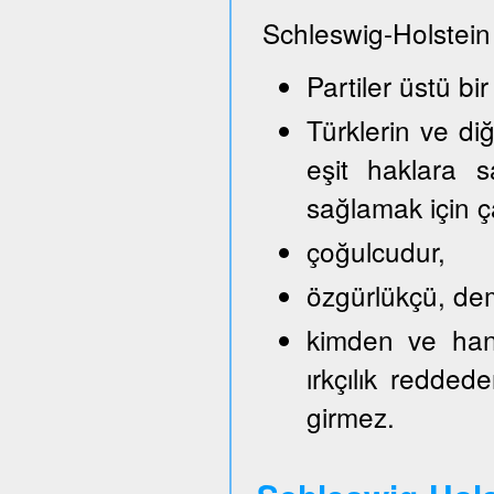
Schleswig-Holstein
Partiler üstü bir
Türklerin ve di
eşit haklara s
sağlamak için ça
çoğulcudur,
özgürlükçü, demo
kimden ve hang
ırkçılık reddede
girmez.