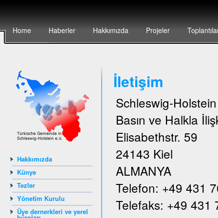
Home
Haberler
Hakkımızda
Projeler
Toplantıla
İletişim
Schleswig-Holstei
Basın ve Halkla İlişk
Elisabethstr. 59
24143 Kiel
Hakkımızda
ALMANYA
Künye
Telefon: +49 431 
Tezler
Yönetim Kurulu
Telefaks: +49 431
Üye dernerkleri ve yerel
büroları