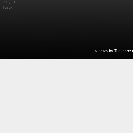
İletişim
Tüzük
©
2026 by Türkische 