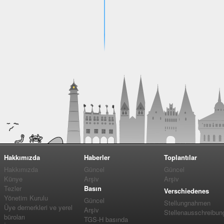
Hakkımızda
Haberler
Toplantılar
Hakkımızda
Güncel
Güncel
Künye
Arşiv
Arşiv
Tezler
Basın
Verschiedenes
Yönetim Kurulu
Güncel
Stellungnahmen
Üye dernerkleri ve yerel
Arşiv
Stellenausschreibun
büroları
TGS-H basında