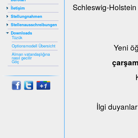
Schleswig-Holstein
İletişim
Stellungnahmen
Stellenausschreibungen
Downloads
Tüzük
Yeni ö
Optionsmodell Übersicht
Alman vatandaşlığına
nasıl gecilir
çarşa
Göç
İlgi duyanlar