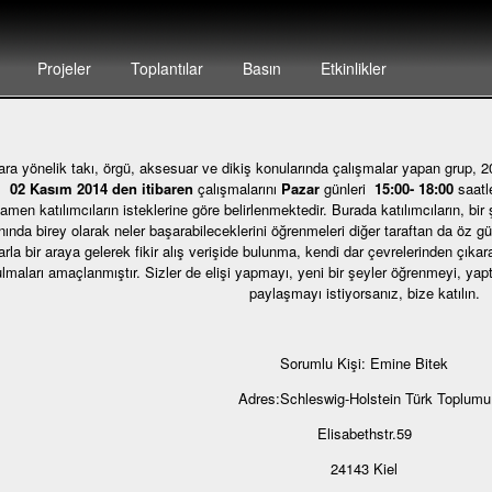
Projeler
Toplantılar
Basın
Etkinlikler
ra yönelik takı, örgü, aksesuar ve dikiş konularında çalışmalar yapan grup, 200
p,
02 Kasım 2014 den itibaren
çalışmalarını
Pazar
günleri
15:00- 18:00
saatl
men katılımcıların isteklerine göre belirlenmektedir. Burada katılımcıların, bir
nında birey olarak neler başarabileceklerini öğrenmeleri diğer taraftan da öz g
arla bir araya gelerek fikir alış verişide bulunma, kendi dar çevrelerinden çıka
lmaları amaçlanmıştır. Sizler de elişi yapmayı, yeni bir şeyler öğrenmeyi, yaptık
paylaşmayı istiyorsanız, bize katılın.
Sorumlu Kişi: Emine Bitek
Adres:Schleswig-Holstein Türk Toplumu
Elisabethstr.59
24143 Kiel