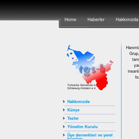
Home
Haberler
Hakkımızda
Hanımla
Gru
tama
ya
insanl
bu
Hakkımızda
Künye
Tezler
Yönetim Kurulu
Üye dernerkleri ve yerel
büroları