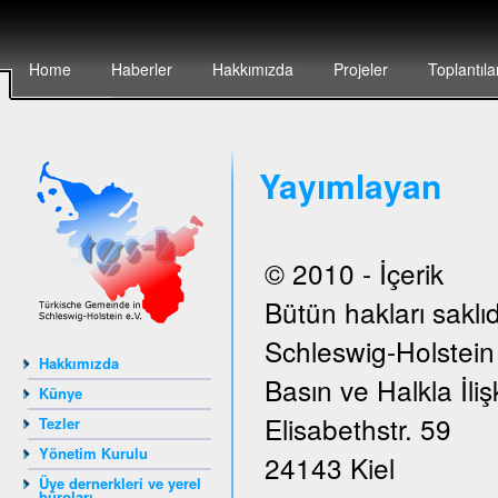
Home
Haberler
Hakkımızda
Projeler
Toplantıla
Yayımlayan
© 2010 - İçerik
Bütün hakları saklıd
Schleswig-Holstei
Hakkımızda
Basın ve Halkla İlişk
Künye
Elisabethstr. 59
Tezler
Yönetim Kurulu
24143 Kiel
Üye dernerkleri ve yerel
büroları