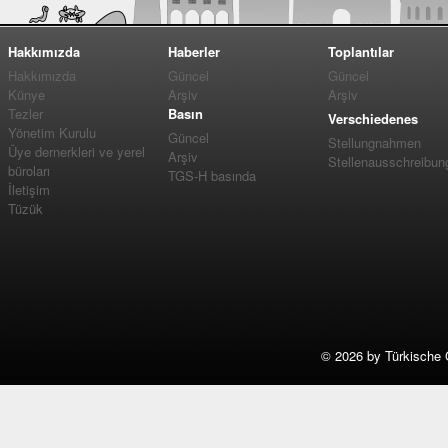
Hakkımızda
Haberler
Toplantılar
Hakkımızda
Güncel
Güncel
Künye
Arşiv
Arşiv
Tezler
Basın
Verschiedenes
Yönetim Kurulu
Güncel
Stellungnahmen
Üye dernerkleri ve yerel
Arşiv
Stellenausschreibun
büroları
TGS-H basında
İletişim
Tüzük
©
2026 by Türkische 