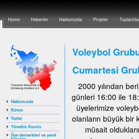
Home
Haberler
Hakkımızda
Projeler
Toplantıla
Voleybol Grubu
Cumartesi Gru
2000 yılından ber
günleri 16:00 ile 1
Hakkımızda
üyelerimize voley
Künye
olanların büyük bir 
Tezler
Yönetim Kurulu
müsait oldukları
Üye dernerkleri ve yerel
büroları