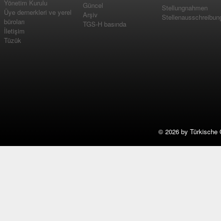
Yönetim Kurulu
Güncel
Stellungnahmen
Üye dernerkleri ve yerel
Arşiv
Stellenausschreibun
büroları
TGS-H basında
İletişim
Tüzük
©
2026 by Türkische 