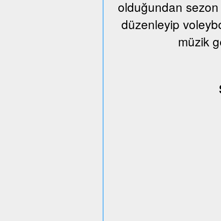
olduğundan sezon s
düzenleyip voleybo
müzik g