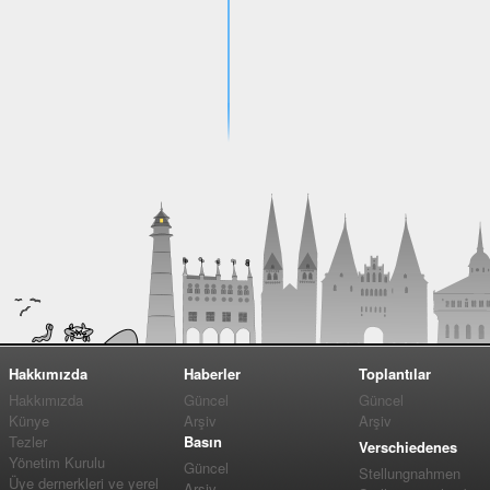
Hakkımızda
Haberler
Toplantılar
Hakkımızda
Güncel
Güncel
Künye
Arşiv
Arşiv
Tezler
Basın
Verschiedenes
Yönetim Kurulu
Güncel
Stellungnahmen
Üye dernerkleri ve yerel
Arşiv