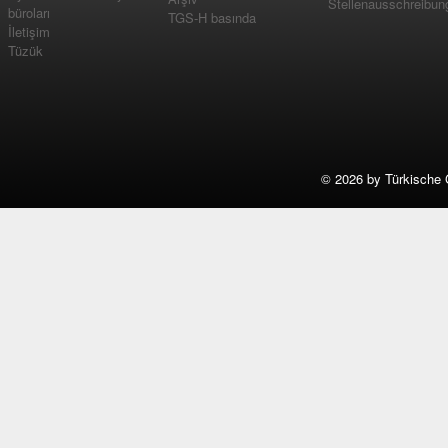
Stellenausschreibun
büroları
TGS-H basında
İletişim
Tüzük
©
2026 by Türkische 