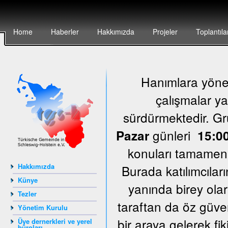
Home
Haberler
Hakkımızda
Projeler
Toplantıla
Hanımlara yönel
çalışmalar ya
sürdürmektedir. G
günleri
Pazar
15:00
konuları tamamen k
Hakkımızda
Burada katılımcıları
Künye
yanında birey olar
Tezler
taraftan da öz güven
Yönetim Kurulu
bir araya gelerek fi
Üye dernerkleri ve yerel
büroları