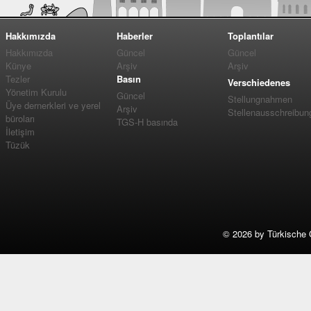
Hakkımızda
Haberler
Toplantılar
Hakkımızda
Güncel
Güncel
Künye
Arşiv
Arşiv
Tezler
Basın
Verschiedenes
Yönetim Kurulu
Güncel
Stellungnahmen
Üye dernerkleri ve yerel
Arşiv
Stellenausschreibun
büroları
TGS-H basında
İletişim
Tüzük
©
2026 by Türkische 