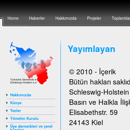
Home
Haberler
Hakkımızda
Projeler
Toplantıla
Yayımlayan
© 2010 - İçerik
Bütün hakları saklıd
Schleswig-Holstei
Hakkımızda
Basın ve Halkla İlişk
Künye
Elisabethstr. 59
Tezler
Yönetim Kurulu
24143 Kiel
Üye dernerkleri ve yerel
büroları