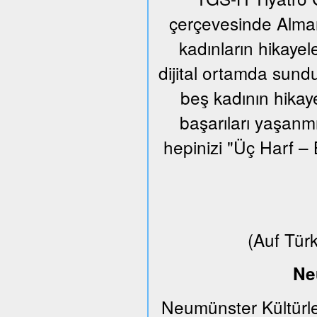
çerçevesinde Alman
kadınların hikayel
dijital ortamda sund
beş kadının hikaye
başarıları yaşanm
hepinizi "Üç Harf – 
(Auf Tür
Ne
Neumünster Kültürle