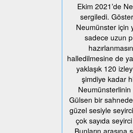
Ekim 2021’de Neum
sergiledi. Göste
Neumünster için y
sadece uzun pr
hazırlanmasın
halledilmesine de ya
yaklaşık 120 izle
şimdiye kadar h
Neumünsterlinin 
Gülsen bir sahnede ü
güzel sesiyle seyir
çok sayıda seyirci
Bunların arasına