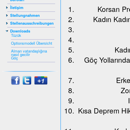
Korsan Pr
İletişim
Stellungnahmen
Kadın Kadı
Stellenausschreibungen
Downloads
Tüzük
Optionsmodell Übersicht
Kadı
Alman vatandaşlığına
nasıl gecilir
Göç Yollarınd
Göç
Erke
Zo
Kısa Deprem Hik