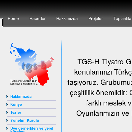
Home
Haberler
Hakkımızda
Projeler
Toplantıla
TGS-H Tiyatro Gr
konularımızı Türkç
taşıyoruz. Grubumuz
çeşitlilik önemlidir
Hakkımızda
farklı meslek v
Künye
Oyunlarımızın ve 
Tezler
Yönetim Kurulu
Üye dernerkleri ve yerel
büroları