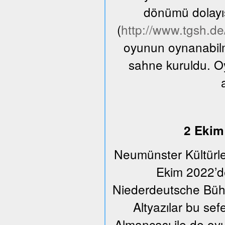
dönümü dolayıs
(
http://www.tgsh.d
oyunun oynanabilme
sahne kuruldu. O
2 Ekim 
Neumünster Kültürle
Ekim 2022’de
Niederdeutsche Bühn
Altyazılar bu se
Almancası ile de oyu