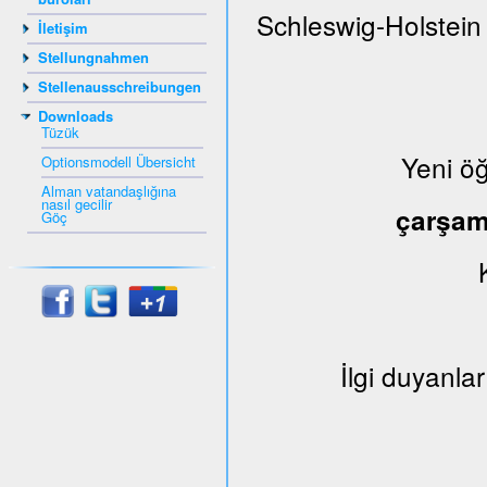
Schleswig-Holstein
İletişim
Stellungnahmen
Stellenausschreibungen
Downloads
Tüzük
Yeni ö
Optionsmodell Übersicht
Alman vatandaşlığına
nasıl gecilir
çarşa
Göç
İlgi duyanlar