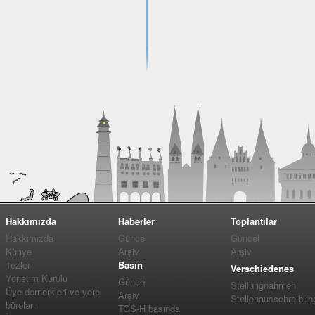
Hakkımızda
Haberler
Toplantılar
Hakkımızda
Güncel
Güncel
Künye
Arşiv
Arşiv
Tezler
Basın
Verschiedenes
Yönetim Kurulu
Güncel
Stellungnahmen
Üye dernerkleri ve yerel
Arşiv
Stellenausschreibun
büroları
TGS-H basında