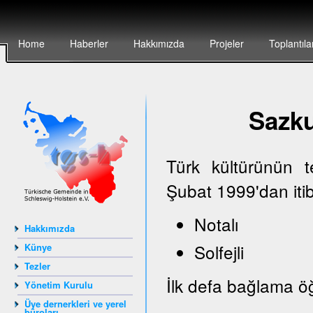
Home
Haberler
Hakkımızda
Projeler
Toplantıla
Sazk
Türk kültürünün 
Şubat 1999'dan iti
Notalı
Hakkımızda
Solfejli
Künye
Tezler
İlk defa bağlama öğ
Yönetim Kurulu
Üye dernerkleri ve yerel
büroları