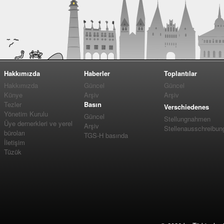
Hakkımızda
Haberler
Toplantılar
Hakkımızda
Güncel
Güncel
Künye
Arşiv
Arşiv
Tezler
Basın
Verschiedenes
Yönetim Kurulu
Güncel
Stellungnahmen
Üye dernerkleri ve yerel
Arşiv
Stellenausschreibun
büroları
TGS-H basında
İletişim
Tüzük