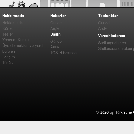
Hakkımızda
Haberler
Toplantılar
Hakkımızda
Güncel
Güncel
Künye
Arşiv
Arşiv
Tezler
Basın
Verschiedenes
Yönetim Kurulu
Güncel
Stellungnahmen
Üye dernerkleri ve yerel
Arşiv
Stellenausschreibun
büroları
TGS-H basında
İletişim
Tüzük
©
2026 by Türkische 