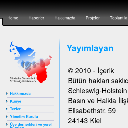
Home
Haberler
Hakkımızda
Projeler
Toplantıla
Yayımlayan
© 2010 - İçerik
Bütün hakları saklıd
Schleswig-Holstei
Hakkımızda
Basın ve Halkla İlişk
Künye
Elisabethstr. 59
Tezler
Yönetim Kurulu
24143 Kiel
Üye dernerkleri ve yerel
büroları