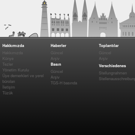
Hakkımızda
Haberler
Toplantılar
Hakkımızda
Güncel
Güncel
Künye
Arşiv
Arşiv
Tezler
Basın
Verschiedenes
Yönetim Kurulu
Güncel
Stellungnahmen
Üye dernerkleri ve yerel
Arşiv
Stellenausschreibun
büroları
TGS-H basında
İletişim
Tüzük