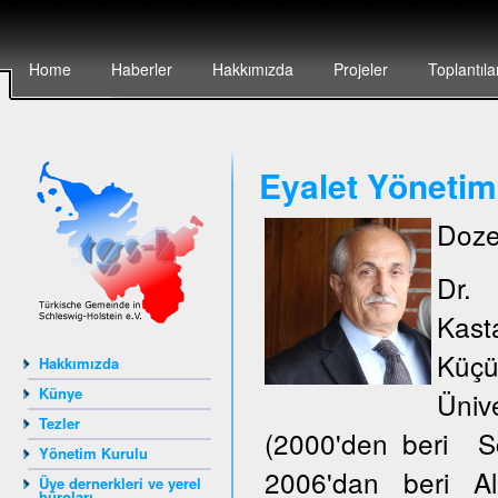
Home
Haberler
Hakkımızda
Projeler
Toplantıla
Eyalet Yönetim
Doze
Dr.
Kas
Küçü
Hakkımızda
Künye
Ünive
Tezler
(2000'den beri S
Yönetim Kurulu
2006'dan beri Al
Üye dernerkleri ve yerel
büroları