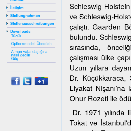
Schleswig-Holstein
İletişim
ve Schleswig-Hols
Stellungnahmen
Stellenausschreibungen
çalıştı. Gaarden B
Downloads
bulundu. Schleswig
Tüzük
Optionsmodell Übersicht
sırasında, öncel
Alman vatandaşlığına
nasıl gecilir
çalışması ülke çapı
Göç
Uzun yıllara dayana
Dr. Küçükkaraca,
Liyakat Nişanı’na 
Onur Rozeti ile ödül
Dr. 1971 yılında 
Tokat ve İstanbul'd