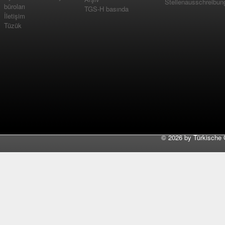
Stellenausschreibun
büroları
TGS-H basında
İletişim
Tüzük
©
2026 by Türkische 