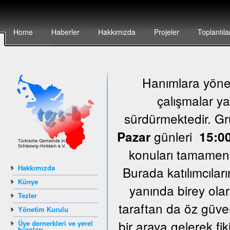
Home
Haberler
Hakkımızda
Projeler
Toplantıla
Hanımlara yönel
çalışmalar ya
sürdürmektedir. G
günleri
Pazar
15:00
konuları tamamen k
Hakkımızda
Burada katılımcıları
Künye
yanında birey olar
Tezler
taraftan da öz güven
Yönetim Kurulu
bir araya gelerek fi
Üye dernerkleri ve yerel
büroları