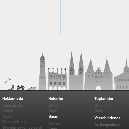
Hakkımızda
Haberler
Toplantılar
Hakkımızda
Güncel
Güncel
Künye
Arşiv
Arşiv
Tezler
Basın
Verschiedenes
Yönetim Kurulu
Güncel
Stellungnahmen
Üye dernerkleri ve yerel
Arşiv