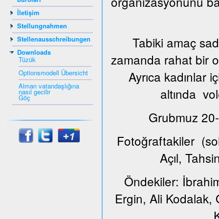
organizasyonunu ba
İletişim
Stellungnahmen
Tabiki amaç sade
Stellenausschreibungen
Downloads
zamanda rahat bir or
Tüzük
Optionsmodell Übersicht
Ayrıca kadınlar i
Alman vatandaşlığına
altında vol
nasıl gecilir
Göç
Grubmuz 20-65
Fotoğraftakiler (s
Açıl, Tahs
Öndekiler: İbrahi
Ergin, Ali Kodalak