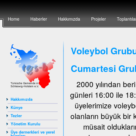
Home
Haberler
Hakkımızda
Projeler
Toplantıla
Voleybol Grubu
Cumartesi Gru
2000 yılından ber
günleri 16:00 ile 1
Hakkımızda
üyelerimize voley
Künye
olanların büyük bir 
Tezler
Yönetim Kurulu
müsait oldukları
Üye dernerkleri ve yerel
büroları