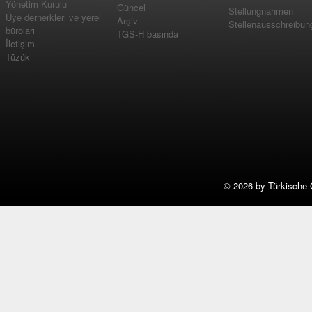
Yönetim Kurulu
Güncel
Stellungnahmen
Üye dernerkleri ve yerel
Arşiv
Stellenausschreibun
büroları
TGS-H basında
İletişim
Tüzük
©
2026 by Türkische 