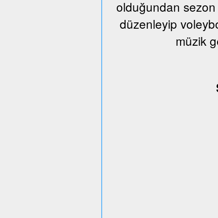
olduğundan sezon s
düzenleyip voleybo
müzik g