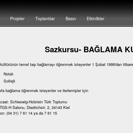
Projeler
Toplantılar
Basın
Etkinlikler
Sazkursu- BAĞLAMA 
 kültürünün temel taşı bağlamayı öğrenmek isteyenler 1 Şubat 1999'dan itibar
Notalı
Solfejli
defa bağlama öğrenmek isteyenler ve ilerlemişler için
caat: Schleswig-Holstein Türk Toplumu
 TGS-H Salonu, Diedrichstr. 2, 24143 Kiel
fon: (04 31) 7 61 14 ya da 7 61 15