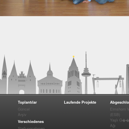
Toplantılar
Laufende Projekte
Abgeschlo
Güncel
Elmshorn Vel
Arşiv
(ESB)
Yaşlı G��m
Verschiedenes
Ağı
Stellungnahmen