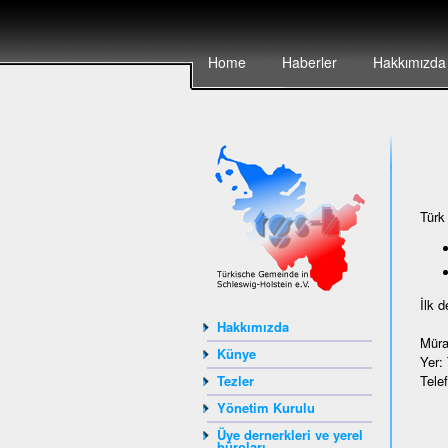
Home
Haberler
Hakkımızda
Türk
İlk 
Hakkımızda
Müra
Künye
Yer:
Tele
Tezler
Yönetim Kurulu
Üye dernerkleri ve yerel
büroları