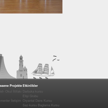
ssene Projekte
Etkinlikler
i- Okul İttifakı
Darbuka kursu
Elişi Grubu
enler İletişim
Oryantal Dans Kursu
Saz-kursu Baglama Kursu