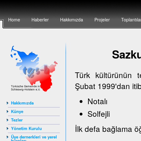
Home
Haberler
Hakkımızda
Projeler
Toplantıla
Sazk
Türk kültürünün 
Şubat 1999'dan iti
Notalı
Hakkımızda
Solfejli
Künye
Tezler
İlk defa bağlama öğ
Yönetim Kurulu
Üye dernerkleri ve yerel
büroları