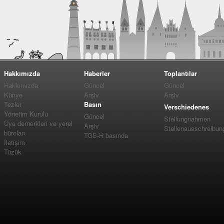
Hakkımızda
Haberler
Toplantılar
Hakkımızda
Güncel
Güncel
Künye
Arşiv
Arşiv
Tezler
Basın
Verschiedenes
Yönetim Kurulu
Güncel
Stellungnahmen
Üye dernerkleri ve yerel
Arşiv
Stellenausschreibun
büroları
TGS-H basında
İletişim
Tüzük