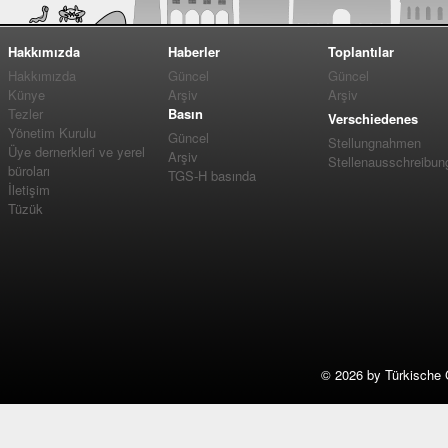
Hakkımızda
Haberler
Toplantılar
Hakkımızda
Güncel
Güncel
Künye
Arşiv
Arşiv
Tezler
Basın
Verschiedenes
Yönetim Kurulu
Güncel
Stellungnahmen
Üye dernerkleri ve yerel
Arşiv
Stellenausschreibun
büroları
TGS-H basında
İletişim
Tüzük
©
2026 by Türkische 