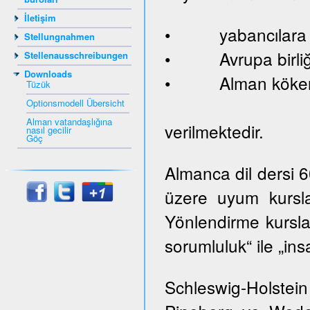
İletişim
• yabancılara ve
Stellungnahmen
• Avrupa birliği
Stellenausschreibungen
Downloads
• Alman kökenl
Tüzük
Optionsmodell Übersicht
Alman vatandaşlığına
verilmektedir.
nasıl gecilir
Göç
Almanca dil dersi 
üzere uyum kursla
Yönlendirme kurslar
sorumluluk“ ile „ins
Schleswig-Holste