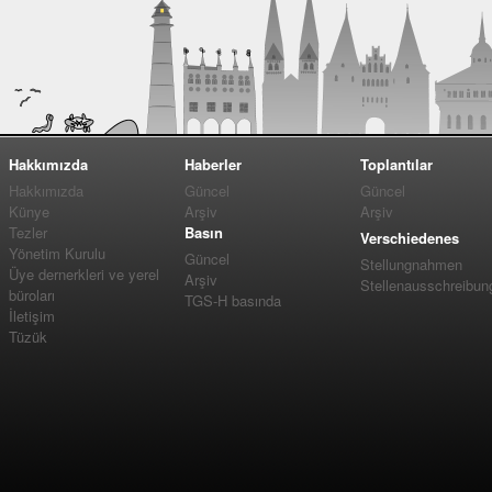
Hakkımızda
Haberler
Toplantılar
Hakkımızda
Güncel
Güncel
Künye
Arşiv
Arşiv
Tezler
Basın
Verschiedenes
Yönetim Kurulu
Güncel
Stellungnahmen
Üye dernerkleri ve yerel
Arşiv
Stellenausschreibun
büroları
TGS-H basında
İletişim
Tüzük