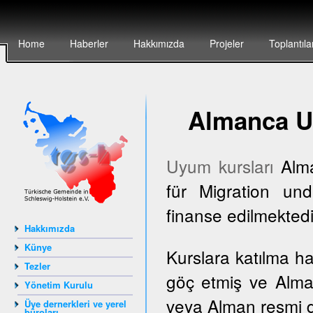
Home
Haberler
Hakkımızda
Projeler
Toplantıla
Almanca U
Uyum kursları
Alma
für Migration und
finanse edilmektedi
Hakkımızda
Künye
Kurslara katılma h
Tezler
göç etmiş ve Alma
Yönetim Kurulu
veya Alman resmi dai
Üye dernerkleri ve yerel
büroları