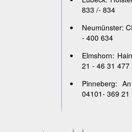
833 /- 834
Neumünster: Ch
- 400 634
Elmshorn: Hai
21 - 46 31 477 
Pinneberg: An
04101- 369 21