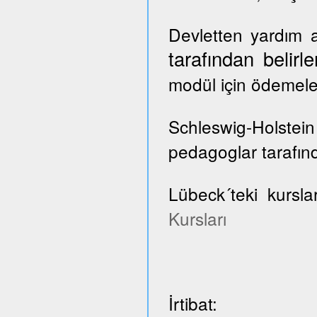
Devletten yardım a
tarafından belir
modül için ödemele
Schleswig-Holste
pedagoglar tarafınd
Lübeck´teki kursla
Kursları
İrtibat: