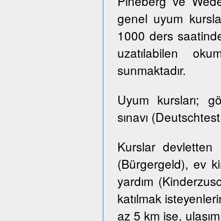
Pineberg ve Wedel 
genel uyum kursla
1000 ders saatinde
uzatılabilen ok
sunmaktadır.
Uyum kursları; g
sınavı (Deutschtes
Kurslar devletten
(Bürgergeld), ev k
yardım (Kinderzusch
katılmak isteyenler
az 5 km ise, ulaşım ü