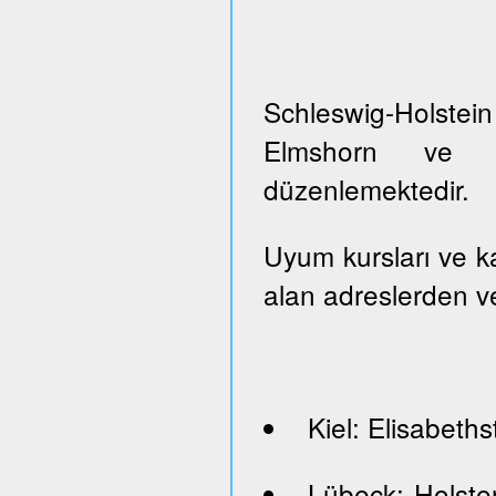
Schleswig-Holste
Elmshorn ve Pi
düzenlemektedir.
Uyum kursları ve kayı
alan adreslerden ve
Kiel: Elisabeths
Lübeck: Holste