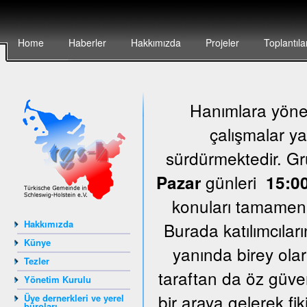
Home
Haberler
Hakkımızda
Projeler
Toplantıla
Hanımlara yönel
çalışmalar ya
sürdürmektedir. G
günleri
Pazar
15:00
konuları tamamen k
Hakkımızda
Burada katılımcıları
Künye
yanında birey olar
Tezler
taraftan da öz güven
Yönetim Kurulu
bir araya gelerek fi
Üye dernerkleri ve yerel
büroları