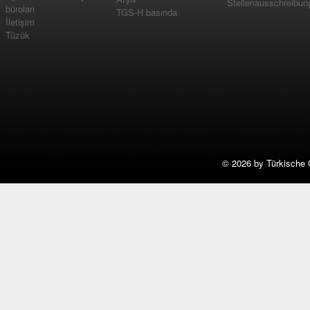
Stellenausschreibun
büroları
TGS-H basında
İletişim
Tüzük
©
2026 by Türkische 