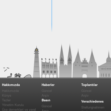
Hakkımızda
Haberler
Toplantılar
Hakkımızda
Güncel
Güncel
Künye
Arşiv
Arşiv
Tezler
Basın
Verschiedenes
Yönetim Kurulu
Güncel
Stellungnahmen
Üye dernerkleri ve yerel
Arşiv