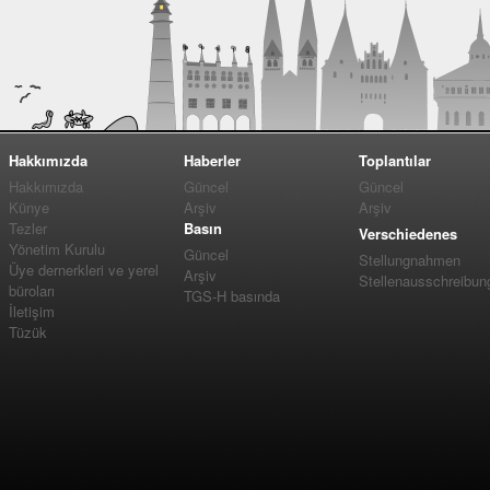
Hakkımızda
Haberler
Toplantılar
Hakkımızda
Güncel
Güncel
Künye
Arşiv
Arşiv
Tezler
Basın
Verschiedenes
Yönetim Kurulu
Güncel
Stellungnahmen
Üye dernerkleri ve yerel
Arşiv
Stellenausschreibun
büroları
TGS-H basında
İletişim
Tüzük