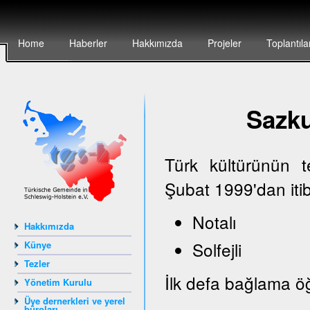
Home
Haberler
Hakkımızda
Projeler
Toplantıla
Sazk
Türk kültürünün 
Şubat 1999'dan iti
Notalı
Hakkımızda
Solfejli
Künye
Tezler
İlk defa bağlama öğ
Yönetim Kurulu
Üye dernerkleri ve yerel
büroları