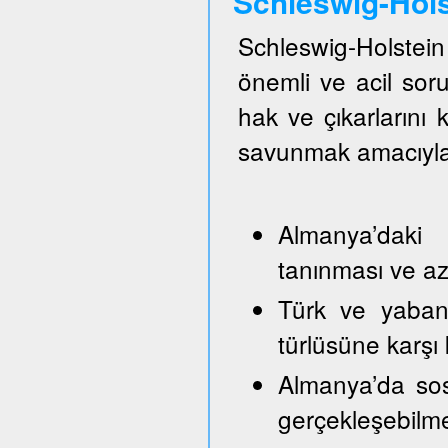
Schleswig-Hol
Schleswig-Holste
önemli ve acil so
hak ve çıkarlarını
savunmak amacıyla
Almanya’daki 
tanınması ve azı
Türk ve yabancı
türlüsüne karşı
Almanya’da sos
gerçekleşebilm