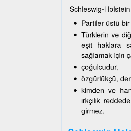
Schleswig-Holstein
Partiler üstü bir
Türklerin ve di
eşit haklara s
sağlamak için ça
çoğulcudur,
özgürlükçü, demo
kimden ve hang
ırkçılık reddede
girmez.