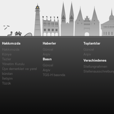
Hakkımızda
Haberler
Toplantılar
Hakkımızda
Güncel
Güncel
Künye
Arşiv
Arşiv
Tezler
Basın
Verschiedenes
Yönetim Kurulu
Güncel
Stellungnahmen
Üye dernerkleri ve yerel
Arşiv
Stellenausschreibun
büroları
TGS-H basında
İletişim
Tüzük