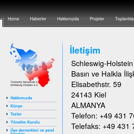
Home
Haberler
Hakkımızda
Projeler
Toplantıla
İletişim
Schleswig-Holstei
Basın ve Halkla İlişk
Elisabethstr. 59
24143 Kiel
Hakkımızda
ALMANYA
Künye
Telefon: +49 431 
Tezler
Yönetim Kurulu
Telefaks: +49 431
Üye dernerkleri ve yerel
büroları