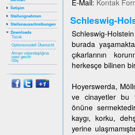
E-Mail:
Kontak For
İletişim
Stellungnahmen
Schleswig-Hols
Stellenausschreibungen
Schleswig-Holstein 
Downloads
Tüzük
burada yaşamakta
Optionsmodell Übersicht
çıkarlarının kor
Alman vatandaşlığına
nasıl gecilir
Göç
herkesçe bilinen bir
Hoyerswerda, Mölln,
ve cinayetler bu t
önüne sermektedir
kaygı, korku, dehş
yerine ulaşmamıştı