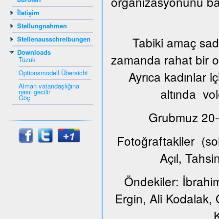
organizasyonunu ba
İletişim
Stellungnahmen
Tabiki amaç sade
Stellenausschreibungen
Downloads
zamanda rahat bir or
Tüzük
Optionsmodell Übersicht
Ayrıca kadınlar i
Alman vatandaşlığına
altında vol
nasıl gecilir
Göç
Grubmuz 20-65
Fotoğraftakiler (s
Açıl, Tahs
Öndekiler: İbrahi
Ergin, Ali Kodalak