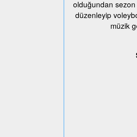
olduğundan sezon s
düzenleyip voleybo
müzik g