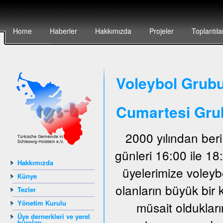
Home
Haberler
Hakkımızda
Projeler
Toplantıla
Voleybol Grubu
Cumartesi Gru
2000 yılından ber
günleri 16:00 ile 1
Hakkımızda
üyelerimize voley
Künye
olanların büyük bir 
Tezler
Yönetim Kurulu
müsait oldukları
Üye dernerkleri ve yerel
büroları