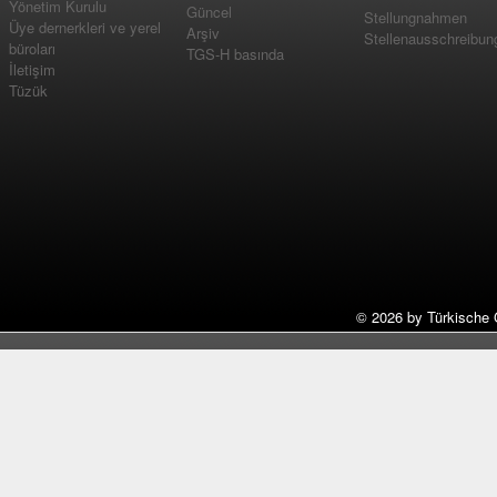
Yönetim Kurulu
Güncel
Stellungnahmen
Üye dernerkleri ve yerel
Arşiv
Stellenausschreibun
büroları
TGS-H basında
İletişim
Tüzük
©
2026 by Türkische 