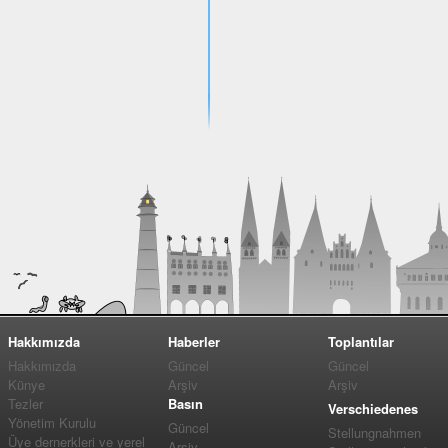
Hakkımızda
Haberler
Toplantılar
Hakkımızda
Güncel
Güncel
Künye
Arşiv
Arşiv
Tezler
Basın
Verschiedenes
Yönetim Kurulu
Güncel
Stellungnahmen
Üye dernerkleri ve yerel
Arşiv