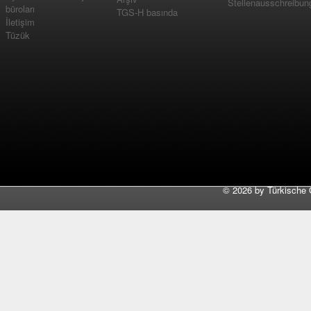
Stellenausschreibun
büroları
TGS-H basında
İletişim
Tüzük
©
2026 by Türkische 