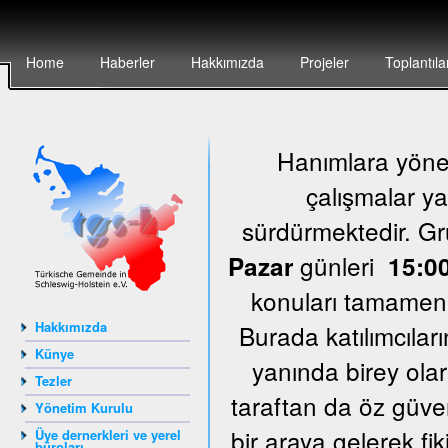
Home
Haberler
Hakkımızda
Projeler
Toplantıla
Hanımlara yönel
çalışmalar ya
sürdürmektedir. G
günleri
Pazar
15:00
konuları tamamen k
Hakkımızda
Burada katılımcıları
Künye
yanında birey olar
Tezler
taraftan da öz güven
Yönetim Kurulu
bir araya gelerek fi
Üye dernerkleri ve yerel
büroları