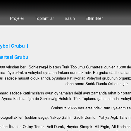
Projeler
Toplantılar
Basın
Etkinlikler
ybol Grubu 1
artesi Grubu
000 yılından beri Schleswig-Holstein Türk Toplumu Cumartesi günleri 16:00 ile
nda üyelerimize voleybol oynama imkanı sunmaktadır. Bu gruba dahil olanların
arı sadece müsait olduklarında oyunlara katılıyorlar. Voleybol grubunun org
daha sonra Sadık Dumlu üstlenmiştir.
amaç sadece katılımcıların oyun oynamaları değil aynı zamanda rahat bir ortam
Ayrıca kadınlar için de Schleswig-Holstein Türk Toplumu çatısı altında voleyb
Grubmuz 20-65 yaş arasındaki tüm üyelerimize a
otoğraftakiler (soldan sağa): Yakup Şahin, Sadık Dumlu, Yahya Açıl, Tahs
iler: İbrahim Oktay Temiz, Veli Durak, Haydar Şimşek, Ali Ergin, Ali Kodal