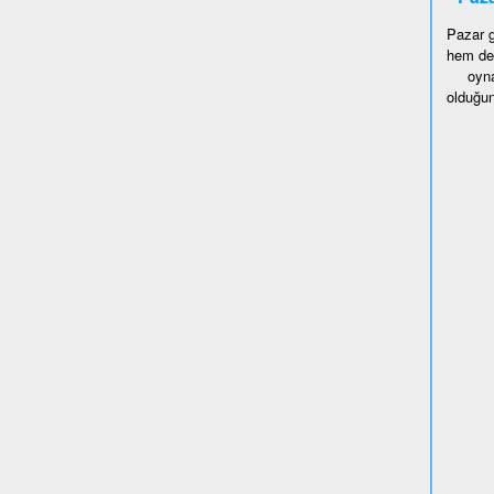
Pazar g
hem de 
oyna
olduğun