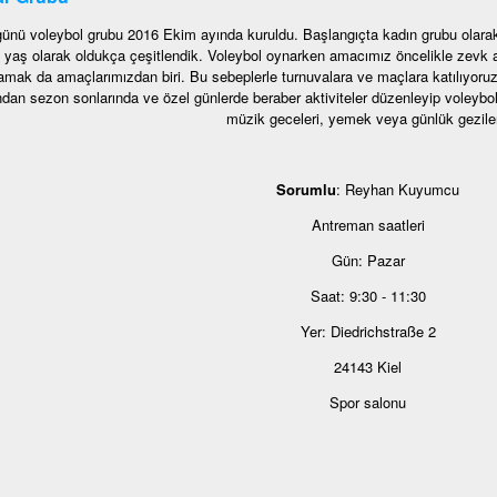
ünü voleybol grubu 2016 Ekim ayında kuruldu. Başlangıçta kadın grubu ola
yaş olarak oldukça çeşitlendik. Voleybol oynarken amacımız öncelikle zevk al
mak da amaçlarımızdan biri. Bu sebeplerle turnuvalara ve maçlara katılıyoruz. 
dan sezon sonlarında ve özel günlerde beraber aktiviteler düzenleyip voleybol 
müzik geceleri, yemek veya günlük geziler
Sorumlu
: Reyhan Kuyumcu
Antreman saatleri
Gün: Pazar
Saat: 9:30 - 11:30
Yer: Diedrichstraße 2
24143 Kiel
Spor salonu