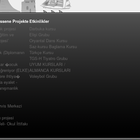
ssene Projekte
Etkinlikler
 projesi
Darbuka kursu
ğitim ve
Elişi Grubu
jesi’
Oryantal Dans Kursu
Saz-kursu Baglama Kursu
k (Diplomanın
Türkçe Kursu
TGS-H Tiyatro Grubu
lar �ocuk
UYUM KURSLARI /
�ğreniyor (ELKE)
ALMANCA KURSLARI
e ihtiya�
Voleybol Grubu
a eyalet -
nışmanlık
vis Merkezi
projesi
i- Okul İttifakı