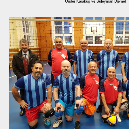
Önder Karakuş ve Suleyman Djemel