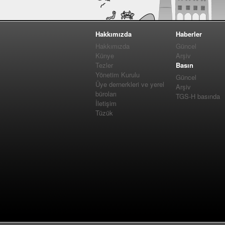
Hakkımızda
Haberler
Hakkımızda
Güncel
Künye
Arşiv
Tezler
Basın
Yönetim Kurulu
Güncel
Üye dernerkleri ve yerel
Arşiv
büroları
TGS-H basında
İletişim
Tüzük