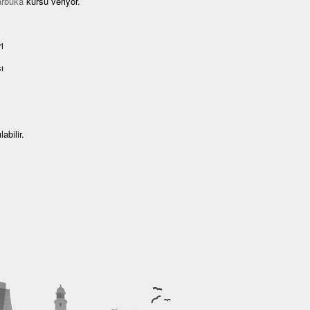
arbuka
kursu veriyor.
i
ı
abilir.