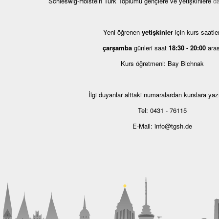
Schleswig-Holstein Türk Toplumu gençlere ve yetişkinlere
d
Yeni öğrenen
yetişkinler
için kurs saatler
çarşamba
günleri saat
18:30 - 20:00
aras
Kurs öğretmeni: Bay Bichnak
İlgi duyanlar alttaki numaralardan kurslara yazıl
Tel: 0431 - 76115
E-Mail: info@tgsh.de