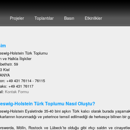
Projeler
Toplantılar
Basın
Etkinlikler
şim
eswig-Holstein Türk Toplumu
 ve Halkla İlişkiler
bethstr. 59
3 Kiel
ANYA
fon: +49 431 76114 - 76115
faks: +49 431 76117
il:
Kontak Formu
eswig-Holstein Türk Toplumu Nasıl Oluştu?
eswig-Holstein Eyaletinde 35-40 bini aşkın Türk kalıcı olarak burada yaşamak
karlarının korunmadığı ve yeterince temsil edilmediği de herkesçe bilinen bir ge
rswerda, Mölln, Rostock ve Lübeck’te olduğu gibi ırkçı saldırı ve cinayetler