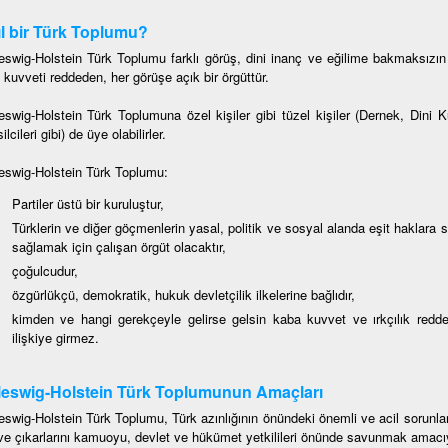
l bir Türk Toplumu?
eswig-Holstein Türk Toplumu farklı görüş, dini inanç ve eğilime bakmaksızın 
 kuvveti reddeden, her görüşe açık bir örgüttür.
eswig-Holstein Türk Toplumuna özel kişiler gibi tüzel kişiler (Dernek, Dini 
lcileri gibi) de üye olabilirler.
eswig-Holstein Türk Toplumu:
Partiler üstü bir kuruluştur,
Türklerin ve diğer göçmenlerin yasal, politik ve sosyal alanda eşit haklara 
sağlamak için çalışan örgüt olacaktır,
çoğulcudur,
özgürlükçü, demokratik, hukuk devletçilik ilkelerine bağlıdır,
kimden ve hangi gerekçeyle gelirse gelsin kaba kuvvet ve ırkçılık redde
ilişkiye girmez.
eswig-Holstein Türk Toplumunun Amaçları
eswig-Holstein Türk Toplumu, Türk azınlığının önündeki önemli ve acil sorun
ve çıkarlarını kamuoyu, devlet ve hükümet yetkilileri önünde savunmak amacı