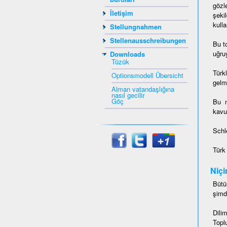
gözl
İletişim
şeki
kulla
Stellungnahmen
Stellenausschreibungen
Bu t
uğruy
Downloads
Tüzük
Türk
Optionsmodell Übersicht
gelmi
Alman vatandaşlığına
nasıl gecilir
Göç
Bu 
kavu
Schl
Türk
Niçi
Bütü
şimd
Dili
Topl