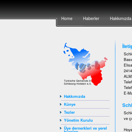
Home
Haberler
Hakkımızda
İleti
Schl
Basın
Elisa
2414
ALM
Tele
Tele
E-Ma
Hakkımızda
Künye
Schl
Tezler
Schl
ve çı
Yönetim Kurulu
Üye dernerkleri ve yerel
Hoye
büroları