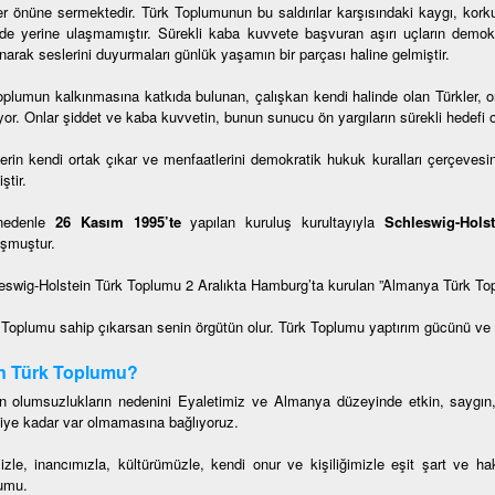
er önüne sermektedir. Türk Toplumunun bu saldırılar karşısındaki kaygı, korku
lde yerine ulaşmamıştır. Sürekli kaba kuvvete başvuran aşırı uçların dem
narak seslerini duyurmaları günlük yaşamın bir parçası haline gelmiştir.
oplumun kalkınmasına katkıda bulunan, çalışkan kendi halinde olan Türkler, onl
or. Onlar şiddet ve kaba kuvvetin, bunun sunucu ön yargıların sürekli hedefi o
lerin kendi ortak çıkar ve menfaatlerini demokratik hukuk kuralları çerçevesin
ştir.
nedenle
26 Kasım 1995’te
yapılan kuruluş kurultayıyla
Schleswig-Hols
şmuştur.
eswig-Holstein Türk Toplumu 2 Aralıkta Hamburg’ta kurulan ”Almanya Türk To
 Toplumu sahip çıkarsan senin örgütün olur. Türk Toplumu yaptırım gücünü ve etk
n Türk Toplumu?
n olumsuzlukların nedenini Eyaletimiz ve Almanya düzeyinde etkin, saygın
iye kadar var olmamasına bağlıyoruz.
mizle, inancımızla, kültürümüzle, kendi onur ve kişiliğimizle eşit şart ve 
umu.