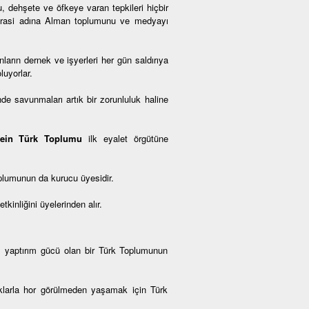
, dehşete ve öfkeye varan tepkileri hiçbir
okrasi adına Alman toplumunu ve medyayı
arın dernek ve işyerleri her gün saldırıya
luyorlar.
de savunmaları artık bir zorunluluk haline
tein Türk Toplumu
ilk eyalet örgütüne
plumunun da kurucu üyesidir.
inliğini üyelerinden alır.
, yaptırım gücü olan bir Türk Toplumunun
haklarla hor görülmeden yaşamak için Türk