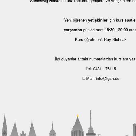
Schleswig-Holstein Türk Toplumu gençlere ve yetişkinlere
d
Yeni öğrenen
yetişkinler
için kurs saatler
çarşamba
günleri saat
18:30 - 20:00
aras
Kurs öğretmeni: Bay Bichnak
İlgi duyanlar alttaki numaralardan kurslara yazıl
Tel: 0431 - 76115
E-Mail: info@tgsh.de