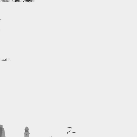
arbuka
kursu veriyor.
i
ı
abilir.