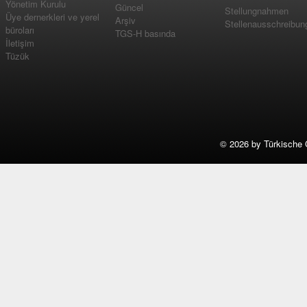
Yönetim Kurulu
Güncel
Stellungnahmen
Üye dernerkleri ve yerel
Arşiv
Stellenausschreibun
büroları
TGS-H basında
İletişim
Tüzük
©
2026 by Türkische 