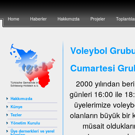
Home
Haberler
Hakkımızda
Projeler
Toplantıla
Voleybol Grubu
Cumartesi Gru
2000 yılından ber
günleri 16:00 ile 1
Hakkımızda
üyelerimize voley
Künye
olanların büyük bir 
Tezler
Yönetim Kurulu
müsait oldukları
Üye dernerkleri ve yerel
büroları