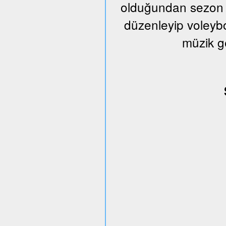
olduğundan sezon s
düzenleyip voleybo
müzik g