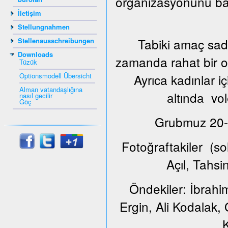
organizasyonunu ba
İletişim
Stellungnahmen
Tabiki amaç sade
Stellenausschreibungen
Downloads
zamanda rahat bir or
Tüzük
Optionsmodell Übersicht
Ayrıca kadınlar i
Alman vatandaşlığına
altında vol
nasıl gecilir
Göç
Grubmuz 20-65
Fotoğraftakiler (s
Açıl, Tahs
Öndekiler: İbrahi
Ergin, Ali Kodalak