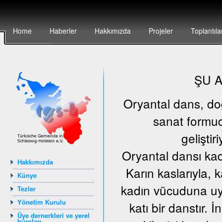
Home
Haberler
Hakkımızda
Projeler
Toplantıla
ŞU 
Oryantal dans, doğu
sanat formud
geliştir
Oryantal dansı kad
Hakkımızda
Karın kaslarıyla, 
Künye
kadın vücuduna uyg
Tezler
Yönetim Kurulu
katı bir danstır.
Üye dernerkleri ve yerel
büroları