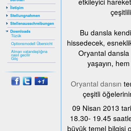
etkileyici harek
İletişim
çeşitli
Stellungnahmen
Stellenausschreibungen
Bu dansla kendi
Downloads
Tüzük
hissedecek, esnekli
Optionsmodell Übersicht
Oryantal dansla 
Alman vatandaşlığına
nasıl gecilir
Göç
yaşayın, hem d
Oryantal dansın
te
çeşitli öğelerin
09 Nisan 2013 tari
18.30- 19.45 saatle
büyük temel bilgisi