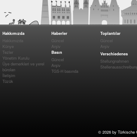
Hakkımızda
Haberler
Toplantılar
Hakkımızda
Güncel
Güncel
Künye
Arşiv
Arşiv
Tezler
Basın
Verschiedenes
Yönetim Kurulu
Güncel
Stellungnahmen
Üye dernerkleri ve yerel
Arşiv
Stellenausschreibun
büroları
TGS-H basında
İletişim
Tüzük
©
2026 by Türkische 