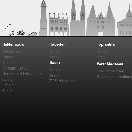
Hakkımızda
Haberler
Toplantılar
Hakkımızda
Güncel
Güncel
Künye
Arşiv
Arşiv
Tezler
Basın
Verschiedenes
Yönetim Kurulu
Güncel
Stellungnahmen
Üye dernerkleri ve yerel
Arşiv
Stellenausschreibun
büroları
TGS-H basında
İletişim
Tüzük