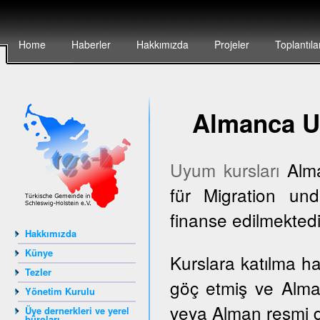
Home
Haberler
Hakkımızda
Projeler
Toplantıla
Almanca U
Uyum kursları
Alma
für Migration und
finanse edilmektedi
Hakkımızda
Künye
Kurslara katılma h
Tezler
göç etmiş ve Alma
Yönetim Kurulu
veya Alman resmi dai
Üye dernerkleri ve yerel
büroları