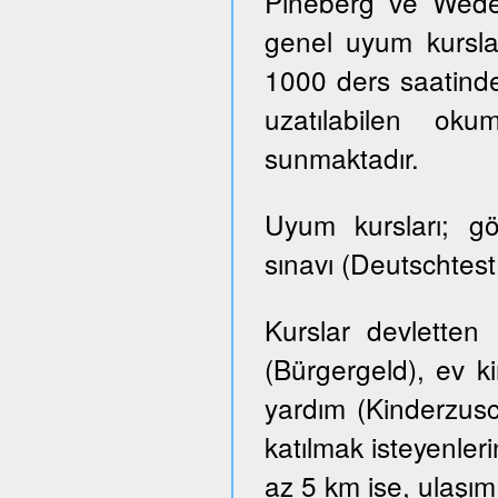
Pineberg ve Wedel 
genel uyum kursla
1000 ders saatinde
uzatılabilen ok
sunmaktadır.
Uyum kursları; g
sınavı (Deutschtes
Kurslar devletten
(Bürgergeld), ev k
yardım (Kinderzusch
katılmak isteyenler
az 5 km ise, ulaşım ü