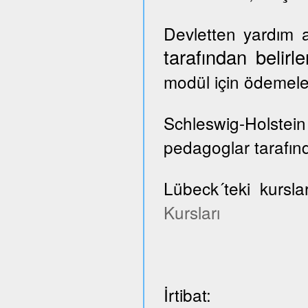
Devletten yardım a
tarafından belir
modül için ödemele
Schleswig-Holste
pedagoglar tarafınd
Lübeck´teki kursla
Kursları
İrtibat: