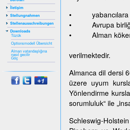
İletişim
• yabancılara ve
Stellungnahmen
• Avrupa birliği
Stellenausschreibungen
Downloads
• Alman kökenl
Tüzük
Optionsmodell Übersicht
Alman vatandaşlığına
verilmektedir.
nasıl gecilir
Göç
Almanca dil dersi 
üzere uyum kursla
Yönlendirme kurslar
sorumluluk“ ile „ins
Schleswig-Holste