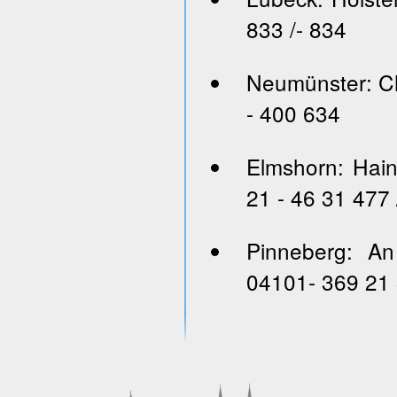
833 /- 834
Neumünster: Ch
- 400 634
Elmshorn: Hai
21 - 46 31 477 
Pinneberg: An
04101- 369 21