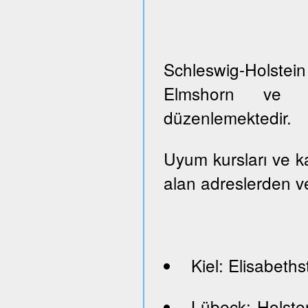
Schleswig-Holste
Elmshorn ve Pi
düzenlemektedir.
Uyum kursları ve kayı
alan adreslerden ve
Kiel: Elisabeths
Lübeck: Holste