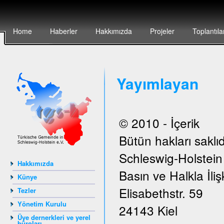
Home
Haberler
Hakkımızda
Projeler
Toplantıla
Yayımlayan
© 2010 - İçerik
Bütün hakları saklıd
Schleswig-Holstei
Hakkımızda
Basın ve Halkla İlişk
Künye
Elisabethstr. 59
Tezler
Yönetim Kurulu
24143 Kiel
Üye dernerkleri ve yerel
büroları