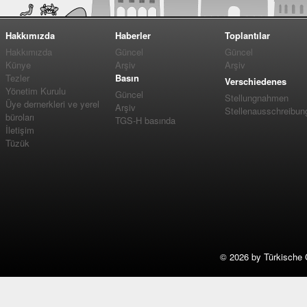
Hakkımızda
Haberler
Toplantılar
Hakkımızda
Güncel
Güncel
Künye
Arşiv
Arşiv
Tezler
Basın
Verschiedenes
Yönetim Kurulu
Güncel
Stellungnahmen
Üye dernerkleri ve yerel
Arşiv
Stellenausschreibun
büroları
TGS-H basında
İletişim
Tüzük
©
2026 by Türkische 