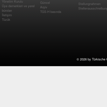
Yönetim Kurulu
Güncel
Stellungnahmen
Üye dernerkleri ve yerel
Arşiv
Stellenausschreibun
büroları
TGS-H basında
İletişim
Tüzük
©
2026 by Türkische 