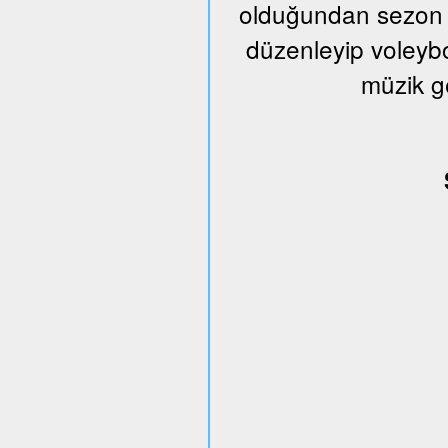
olduğundan sezon s
düzenleyip voleybo
müzik g