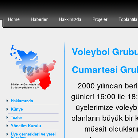
Home
Haberler
Hakkımızda
Projeler
Toplantıla
Voleybol Grubu
Cumartesi Gru
2000 yılından ber
günleri 16:00 ile 1
Hakkımızda
üyelerimize voley
Künye
olanların büyük bir 
Tezler
Yönetim Kurulu
müsait oldukları
Üye dernerkleri ve yerel
büroları