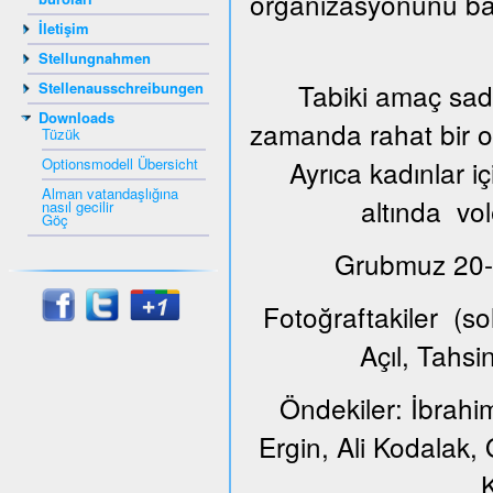
organizasyonunu ba
İletişim
Stellungnahmen
Tabiki amaç sade
Stellenausschreibungen
Downloads
zamanda rahat bir or
Tüzük
Optionsmodell Übersicht
Ayrıca kadınlar i
Alman vatandaşlığına
altında vol
nasıl gecilir
Göç
Grubmuz 20-65
Fotoğraftakiler (s
Açıl, Tahs
Öndekiler: İbrahi
Ergin, Ali Kodalak