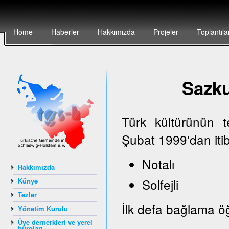
Home
Haberler
Hakkımızda
Projeler
Toplantıla
Sazk
Türk kültürünün 
Şubat 1999'dan iti
Notalı
Hakkımızda
Solfejli
Künye
Tezler
İlk defa bağlama öğ
Yönetim Kurulu
Üye dernerkleri ve yerel
büroları