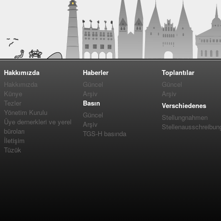
Hakkımızda
Haberler
Toplantılar
Hakkımızda
Güncel
Güncel
Künye
Arşiv
Arşiv
Tezler
Basın
Verschiedenes
Yönetim Kurulu
Güncel
Stellungnahmen
Üye dernerkleri ve yerel
Arşiv
Stellenausschreibun
büroları
TGS-H basında
İletişim
Tüzük