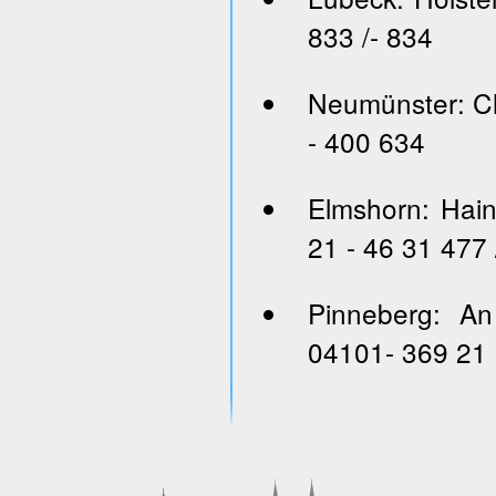
833 /- 834
Neumünster: Ch
- 400 634
Elmshorn: Hai
21 - 46 31 477 
Pinneberg: An
04101- 369 21