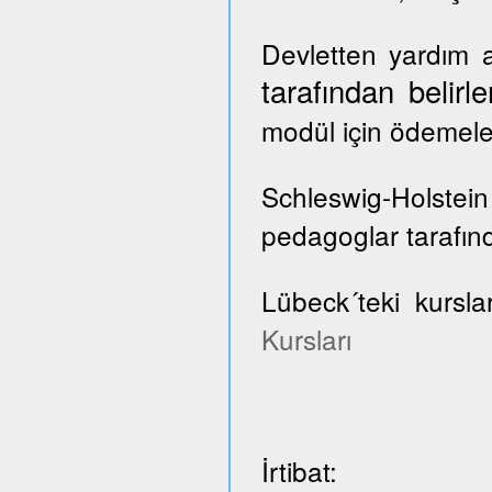
Devletten yardım a
tarafından belir
modül için ödemele
Schleswig-Holste
pedagoglar tarafınd
Lübeck´teki kursla
Kursları
İrtibat: