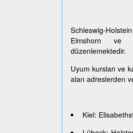
Schleswig-Holste
Elmshorn ve Pi
düzenlemektedir.
Uyum kursları ve kayı
alan adreslerden ve
Kiel: Elisabeths
Lübeck: Holste