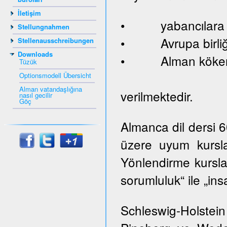
İletişim
• yabancılara ve
Stellungnahmen
• Avrupa birliği
Stellenausschreibungen
Downloads
• Alman kökenl
Tüzük
Optionsmodell Übersicht
Alman vatandaşlığına
verilmektedir.
nasıl gecilir
Göç
Almanca dil dersi 
üzere uyum kursla
Yönlendirme kurslar
sorumluluk“ ile „ins
Schleswig-Holste