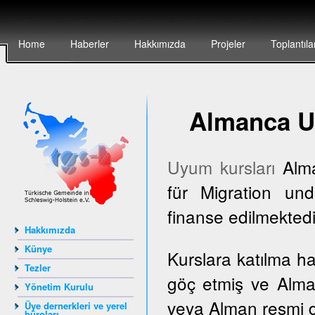
Home
Haberler
Hakkımızda
Projeler
Toplantıla
Almanca U
Uyum kursları
Alma
für Migration und
finanse edilmektedi
Hakkımızda
Künye
Kurslara katılma h
Tezler
göç etmiş ve Alma
Yönetim Kurulu
veya Alman resmi dai
Üye dernerkleri ve yerel
büroları