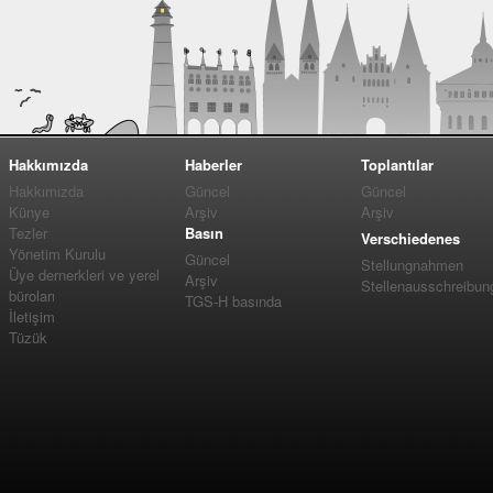
Hakkımızda
Haberler
Toplantılar
Hakkımızda
Güncel
Güncel
Künye
Arşiv
Arşiv
Tezler
Basın
Verschiedenes
Yönetim Kurulu
Güncel
Stellungnahmen
Üye dernerkleri ve yerel
Arşiv
Stellenausschreibun
büroları
TGS-H basında
İletişim
Tüzük