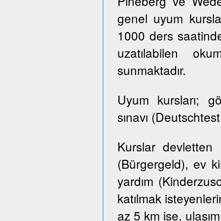
Pineberg ve Wedel 
genel uyum kursla
1000 ders saatinde
uzatılabilen ok
sunmaktadır.
Uyum kursları; g
sınavı (Deutschtes
Kurslar devletten
(Bürgergeld), ev k
yardım (Kinderzusch
katılmak isteyenler
az 5 km ise, ulaşım ü