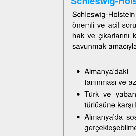
Schleswig-Hol
Schleswig-Holste
önemli ve acil so
hak ve çıkarlarını
savunmak amacıyla
Almanya’daki 
tanınması ve azı
Türk ve yabancı
türlüsüne karşı
Almanya’da sos
gerçekleşebilm