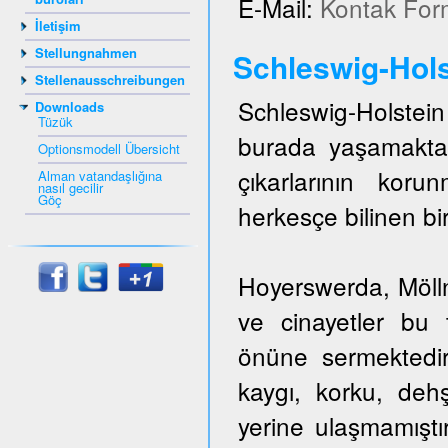
E-Mail:
Kontak For
İletişim
Stellungnahmen
Schleswig-Hols
Stellenausschreibungen
Schleswig-Holstein 
Downloads
Tüzük
burada yaşamakta
Optionsmodell Übersicht
çıkarlarının kor
Alman vatandaşlığına
nasıl gecilir
Göç
herkesçe bilinen bir
Hoyerswerda, Mölln,
ve cinayetler bu t
önüne sermektedir
kaygı, korku, dehş
yerine ulaşmamıştı