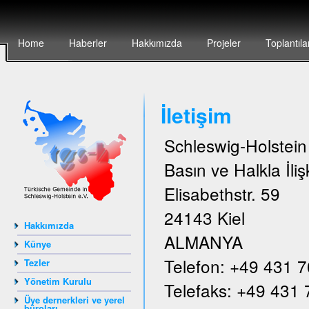
Home
Haberler
Hakkımızda
Projeler
Toplantıla
İletişim
Schleswig-Holstei
Basın ve Halkla İlişk
Elisabethstr. 59
24143 Kiel
Hakkımızda
ALMANYA
Künye
Telefon: +49 431 
Tezler
Yönetim Kurulu
Telefaks: +49 431
Üye dernerkleri ve yerel
büroları