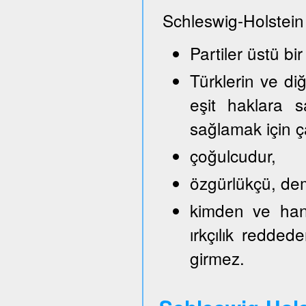
Schleswig-Holstein
Partiler üstü bir
Türklerin ve di
eşit haklara s
sağlamak için ça
çoğulcudur,
özgürlükçü, demo
kimden ve hang
ırkçılık reddede
girmez.