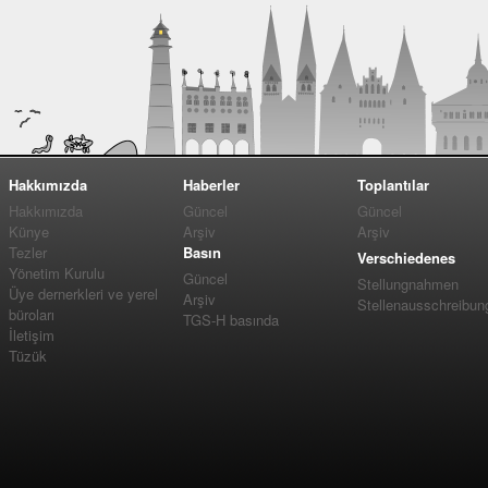
Hakkımızda
Haberler
Toplantılar
Hakkımızda
Güncel
Güncel
Künye
Arşiv
Arşiv
Tezler
Basın
Verschiedenes
Yönetim Kurulu
Güncel
Stellungnahmen
Üye dernerkleri ve yerel
Arşiv
Stellenausschreibun
büroları
TGS-H basında
İletişim
Tüzük