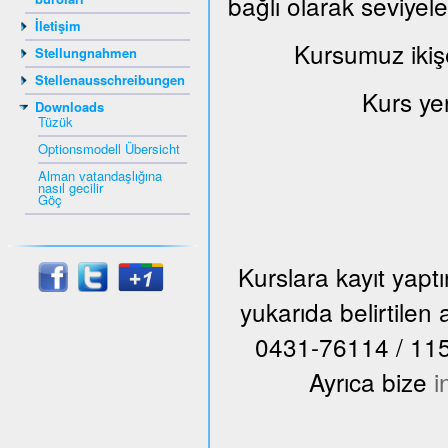
bağlı olarak seviyel
İletişim
Kursumuz ikiş
Stellungnahmen
Stellenausschreibungen
Kurs ye
Downloads
Tüzük
Optionsmodell Übersicht
Alman vatandaşlığına
nasıl gecilir
Göç
Kurslara kayıt yap
yukarıda belirtile
0431-76114 / 115 n
Ayrıca bize
i