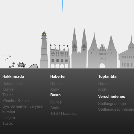
Hakkımızda
Haberler
Toplantılar
Hakkımızda
Güncel
Güncel
Künye
Arşiv
Arşiv
Tezler
Basın
Verschiedenes
Yönetim Kurulu
Güncel
Stellungnahmen
Üye dernerkleri ve yerel
Arşiv
Stellenausschreibun
büroları
TGS-H basında
İletişim
Tüzük