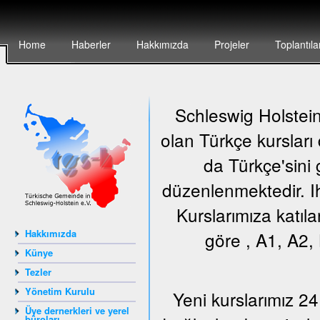
Home
Haberler
Hakkımızda
Projeler
Toplantıla
Schleswig Holstein 
olan Türkçe kursları
da Türkçe'sini 
düzenlenmektedir. Ih
Kurslarımıza katıla
Hakkımızda
göre , A1, A2, 
Künye
Tezler
Yönetim Kurulu
Yeni kurslarımız 24
Üye dernerkleri ve yerel
büroları