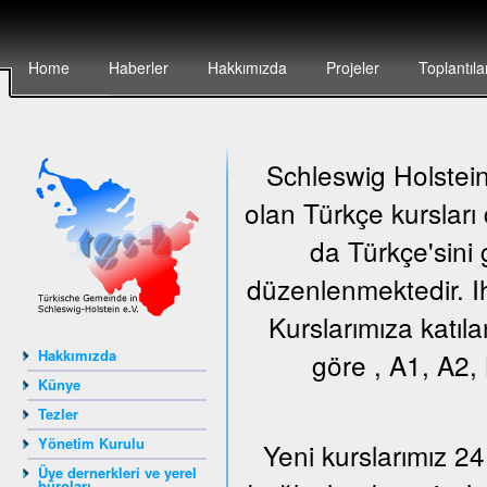
Home
Haberler
Hakkımızda
Projeler
Toplantıla
Schleswig Holstein 
olan Türkçe kursları
da Türkçe'sini 
düzenlenmektedir. Ih
Kurslarımıza katıla
Hakkımızda
göre , A1, A2, 
Künye
Tezler
Yönetim Kurulu
Yeni kurslarımız 24
Üye dernerkleri ve yerel
büroları