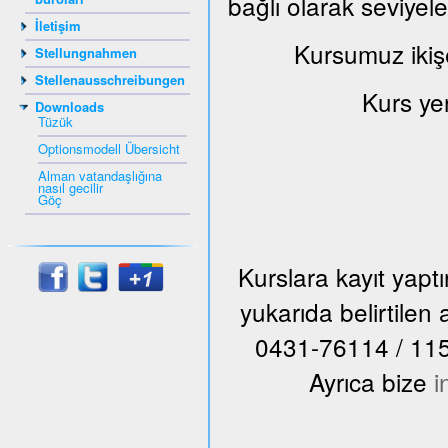
bağlı olarak seviyel
İletişim
Kursumuz ikiş
Stellungnahmen
Stellenausschreibungen
Kurs ye
Downloads
Tüzük
Optionsmodell Übersicht
Alman vatandaşlığına
nasıl gecilir
Göç
Kurslara kayıt yap
yukarıda belirtile
0431-76114 / 115 n
Ayrıca bize
i