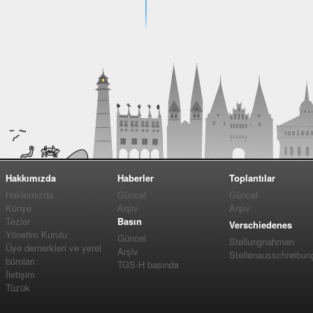
Hakkımızda
Haberler
Toplantılar
Hakkımızda
Güncel
Güncel
Künye
Arşiv
Arşiv
Tezler
Basın
Verschiedenes
Yönetim Kurulu
Güncel
Stellungnahmen
Üye dernerkleri ve yerel
Arşiv
Stellenausschreibun
büroları
TGS-H basında
İletişim
Tüzük