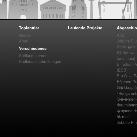
Toplantılar
Laufende Projekte
Abgeschlo
Güncel
AIM
Arşiv
JobLife Pl
Anne �ocuk
Verschiedenes
IQ-Netzwer
Stellungnahmen
tanınması)
Stellenausschreibungen
Elmshorn Vel
(ESB)
B.u.S. – ‘E
Eğlence Pro
G�kkuşağı 
"Rengarenk
G��menler
durumlarınd
�apında da
hizmeti
JobLife Pi