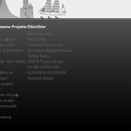
ssene Projekte
Etkinlikler
Darbuka kursu
us L�beck
Elişi Grubu
 projesi
Oryantal Dans Kursu
k (Diplomanın
Saz-kursu Baglama Kursu
Türkçe Kursu
i- Okul İttifakı
TGS-H Tiyatro Grubu
UYUM KURSLARI /
ğitim ve
ALMANCA KURSLARI
jesi’
Voleybol Grubu
projesi
"
e ihtiya�
a eyalet -
nışmanlık
nneberg