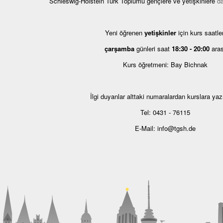
Schleswig-Holstein Türk Toplumu gençlere ve yetişkinlere
d
Yeni öğrenen
yetişkinler
için kurs saatler
çarşamba
günleri saat
18:30 - 20:00
aras
Kurs öğretmeni: Bay Bichnak
İlgi duyanlar alttaki numaralardan kurslara yazıl
Tel: 0431 - 76115
E-Mail: info@tgsh.de