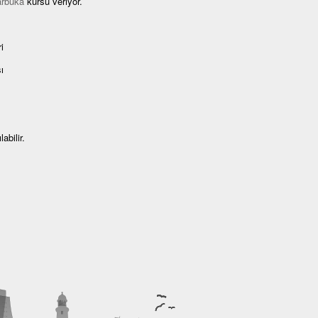
arbuka
kursu veriyor.
i
ı
abilir.