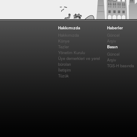
Hakkımızda
Haberler
Hakkımızda
Güncel
Künye
Arşiv
Tezler
Basın
Yönetim Kurulu
Güncel
Üye dernerkleri ve yerel
Arşiv
büroları
TGS-H basında
İletişim
Tüzük