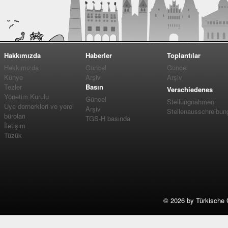
Hakkımızda
Haberler
Toplantılar
Hakkımızda
Güncel
Güncel
Künye
Arşiv
Arşiv
Tezler
Basın
Verschiedenes
Yönetim Kurulu
Güncel
Stellungnahmen
Üye dernerkleri ve yerel
Arşiv
Stellenausschreibun
büroları
TGS-H basında
İletişim
Tüzük
©
2026 by Türkische 