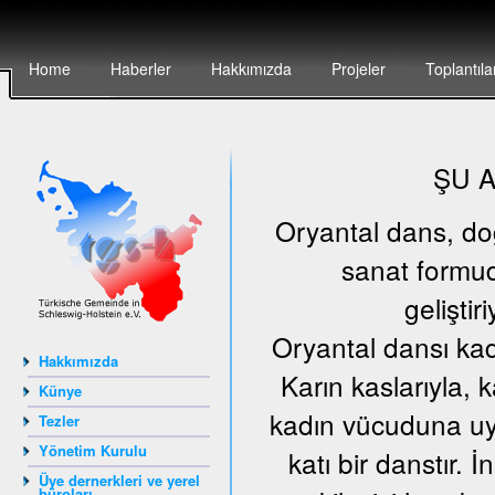
Home
Haberler
Hakkımızda
Projeler
Toplantıla
ŞU 
Oryantal dans, doğu
sanat formud
geliştir
Oryantal dansı kad
Hakkımızda
Karın kaslarıyla, 
Künye
kadın vücuduna uyg
Tezler
Yönetim Kurulu
katı bir danstır.
Üye dernerkleri ve yerel
büroları