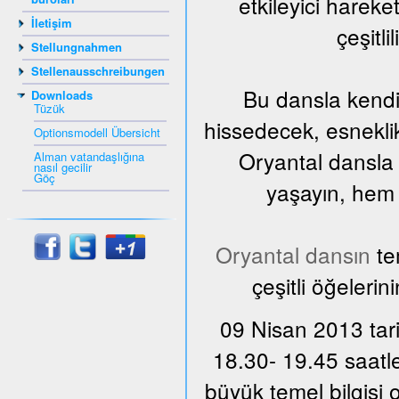
etkileyici harek
İletişim
çeşitli
Stellungnahmen
Stellenausschreibungen
Bu dansla kendi
Downloads
Tüzük
hissedecek, esnekli
Optionsmodell Übersicht
Oryantal dansla 
Alman vatandaşlığına
nasıl gecilir
Göç
yaşayın, hem d
Oryantal dansın
te
çeşitli öğelerin
09 Nisan 2013 tari
18.30- 19.45 saatle
büyük temel bilgisi